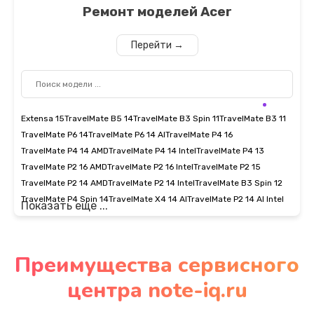
Ремонт моделей
Acer
Перейти →
Extensa 15
TravelMate B5 14
TravelMate B3 Spin 11
TravelMate B3 11
TravelMate P6 14
TravelMate P6 14 AI
TravelMate P4 16
TravelMate P4 14 AMD
TravelMate P4 14 Intel
TravelMate P4 13
TravelMate P2 16 AMD
TravelMate P2 16 Intel
TravelMate P2 15
TravelMate P2 14 AMD
TravelMate P2 14 Intel
TravelMate B3 Spin 12
TravelMate P4 Spin 14
TravelMate X4 14 AI
TravelMate P2 14 AI Intel
Показать еще ...
Преимущества сервисного
центра note-iq.ru