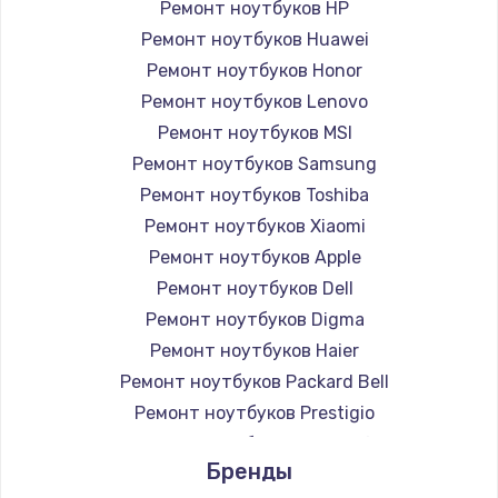
Ремонт ноутбуков HP
Ремонт корпусных элементов
Ремонт ноутбуков Huawei
2000 руб.
Ремонт ноутбуков Honor
Заказать
Ремонт ноутбуков Lenovo
Ремонт ноутбуков MSI
Замена аудио разъема
Ремонт ноутбуков Samsung
1800 руб.
Ремонт ноутбуков Toshiba
Ремонт ноутбуков Xiaomi
Заказать
Ремонт ноутбуков Apple
Перепрошивка/восстановление БИОСа
Ремонт ноутбуков Dell
1500 руб.
Ремонт ноутбуков Digma
Ремонт ноутбуков Haier
Заказать
Ремонт ноутбуков Packard Bell
Снятие пароля с ноутбука
Ремонт ноутбуков Prestigio
Ремонт ноутбуков Microsoft
1500 руб.
Бренды
Ремонт ноутбуков Alienware
Заказать