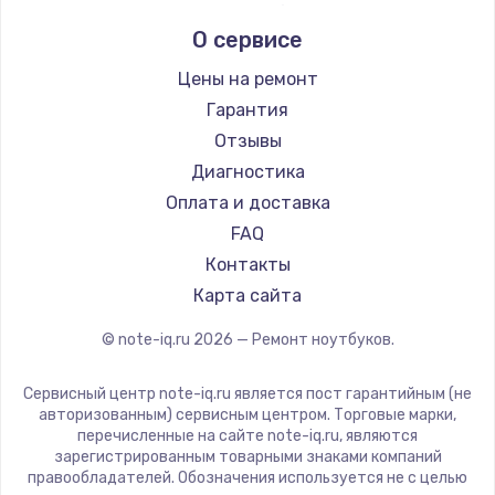
Заказать
Ремонт ноутбуков Echips
Microsoft
О сервисе
Ремонт ноутбуков Ardor
Alienware
Замена разъема USB
Ремонт ноутбуков Predator
Aquarius
Цены на ремонт
2000 руб.
Ремонт ноутбуков iru
Gigabyte
Гарантия
Ремонт ноутбуков Machenike
Заказать
Aorus
Отзывы
Ремонт ноутбуков DEXP
Maibenben
Диагностика
Замена петель крышки
Ремонт ноутбуков Teclast
Getac
Оплата и доставка
1500 руб.
Ремонт ноутбуков CHUWI
Epson
FAQ
Ремонт ноутбуков Colorful
Philips
Заказать
Контакты
LG
Карта сайта
Ремонт внешнего блока питания
Panasonic
© note-iq.ru
2026
— Ремонт ноутбуков.
1200 руб.
Irbis
Thunderobot
Заказать
Сервисный центр note-iq.ru является пост гарантийным (не
Hasee
авторизованным) сервисным центром. Торговые марки,
перечисленные на сайте note-iq.ru, являются
Ремонт петель крышки ноутбука
ZTE
зарегистрированным товарными знаками компаний
Hiper
правообладателей. Обозначения используется не с целью
1090 руб.