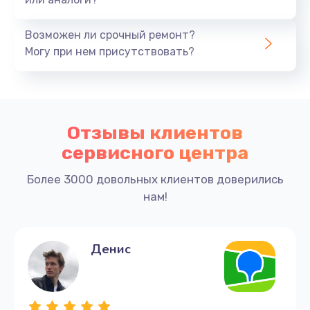
1950 руб.
Заказать
Возможен ли срочный ремонт?
Могу при нем присутствовать?
Ремонт цепей питания
3700 руб.
Заказать
Отзывы клиентов
Замена жесткого диска
сервисного центра
1500 руб.
Более 3000 довольных клиентов доверились
Заказать
нам!
Установка драйверов
Денис
1170 руб.
Заказать
Замена вебкамеры