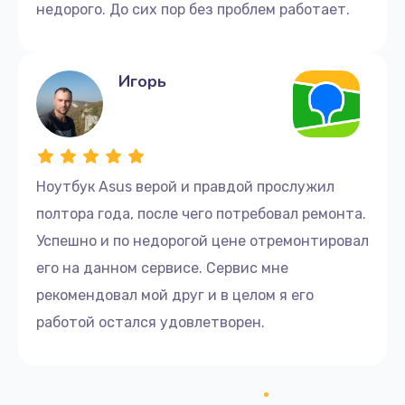
Заказать
недорого. До сих пор без проблем работает.
Ремонт дисковода
Игорь
1400 руб.
Заказать
Увеличение оперативной памяти
Ноутбук Asus верой и правдой прослужил
1100 руб.
полтора года, после чего потребовал ремонта.
Заказать
Успешно и по недорогой цене отремонтировал
Замена разъема HDMI
его на данном сервисе. Сервис мне
600 руб.
рекомендовал мой друг и в целом я его
работой остался удовлетворен.
Заказать
Ремонт материнской платы
3500 руб.