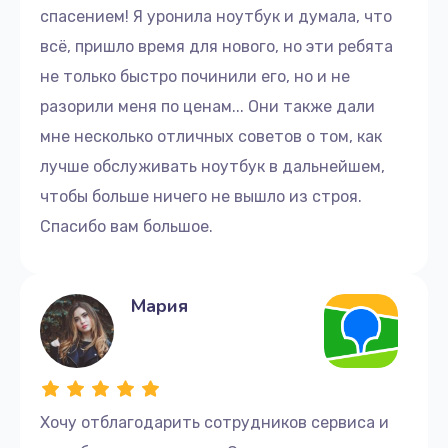
Восстановление данных
спасением! Я уронила ноутбук и думала, что
990 руб.
всё, пришло время для нового, но эти ребята
не только быстро починили его, но и не
Заказать
разорили меня по ценам... Они также дали
Замена корпуса
мне несколько отличных советов о том, как
1045 руб.
лучше обслуживать ноутбук в дальнейшем,
Заказать
чтобы больше ничего не вышло из строя.
Спасибо вам большое.
Замена контроллера питания
1495 руб.
Мария
Заказать
Замена шим-контроллера
2700 руб.
Хочу отблагодарить сотрудников сервиса и
Заказать