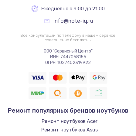
Замена Touch Bar
Ежедневно с 9:00 до 21:00
1100 руб.
info@note-iq.ru
Заказать
Все консультации по телефону в нашем сервисе
Замена Wi-Fi модуля
совершенно бесплатны
650 руб.
ООО "Сервисный Центр"
ИНН: 7447058155
Заказать
ОГРН: 1027402319922
Ремонт видеокарты
1800 руб.
Заказать
Замена разъема питания
Ремонт популярных брендов ноутбуков
800 руб.
Ремонт ноутбуков Acer
Заказать
Ремонт ноутбуков Asus