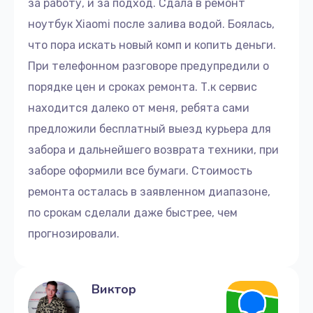
за работу, и за подход. Сдала в ремонт
Замена разъёмов (HDMI, DVI, Дисплей порта)
ноутбук Xiaomi после залива водой. Боялась,
1095 руб.
что пора искать новый комп и копить деньги.
Заказать
При телефонном разговоре предупредили о
порядке цен и сроках ремонта. Т.к сервис
Замена кнопки включения
находится далеко от меня, ребята сами
1950 руб.
предложили бесплатный выезд курьера для
Заказать
забора и дальнейшего возврата техники, при
заборе оформили все бумаги. Стоимость
Замена динамика
ремонта осталась в заявленном диапазоне,
670 руб.
по срокам сделали даже быстрее, чем
Заказать
прогнозировали.
Замена петель
1050 руб.
Виктор
Заказать