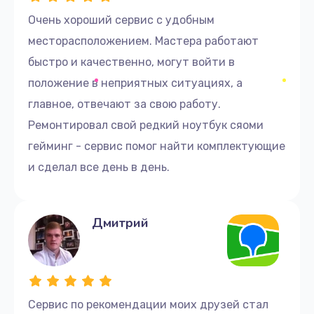
1620 руб.
Очень хороший сервис с удобным
месторасположением. Мастера работают
Заказать
быстро и качественно, могут войти в
Ремонт петель крышки
положение в неприятных ситуациях, а
1045 руб.
главное, отвечают за свою работу.
Заказать
Ремонтировал свой редкий ноутбук сяоми
гейминг - сервис помог найти комплектующие
Настройка Wi-Fi
и сделал все день в день.
1260 руб.
Заказать
Дмитрий
Замена HDMI
1800 руб.
Заказать
Сервис по рекомендации моих друзей стал