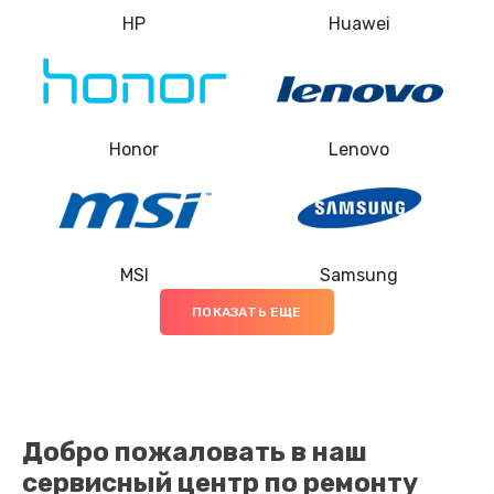
HP
Huawei
Замена термопасты
845 руб.
Заказать
Honor
Lenovo
Замена шлейфа матрицы
1290 руб.
Заказать
MSI
Samsung
Замена экрана
ПОКАЗАТЬ ЕЩЕ
1460 руб.
Заказать
Замена северного моста
Добро пожаловать в наш
2750 руб.
сервисный центр по ремонту
Заказать