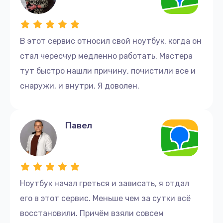
Ремонт блока питания
390 руб.
В этот сервис относил свой ноутбук, когда он
Заказать
стал чересчур медленно работать. Мастера
тут быстро нашли причину, почистили все и
Поиск и удаление вирусов
снаружи, и внутри. Я доволен.
310 руб.
Заказать
Павел
Замена динамиков
1350 руб.
Заказать
Ноутбук начал греться и зависать, я отдал
Замена крышки ноутбука
его в этот сервис. Меньше чем за сутки всё
1750 руб.
восстановили. Причём взяли совсем