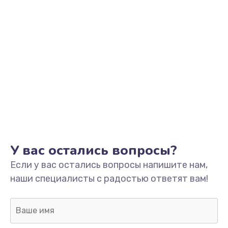
900 руб.
Заказать
Замена разъемов
750 руб.
Заказать
Замена Bluetooth
4000 руб.
Заказать
У вас остались вопросы?
Если у вас остались вопросы напишите нам,
Восстановление после попадания влаги
наши специалисты с радостью ответят вам!
1700 руб.
Заказать
Замена камеры ноутбука