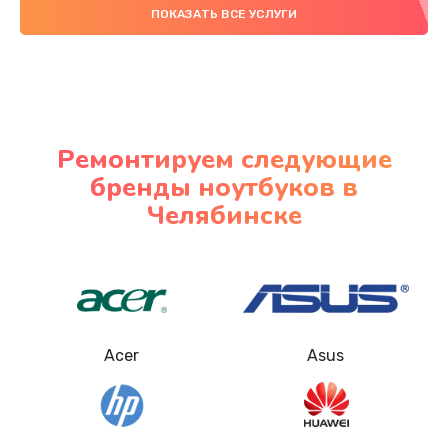
Замена микрофона
ПОКАЗАТЬ ВСЕ УСЛУГИ
2600 руб.
Заказать
Замена оперативной памяти
Ремонтируем следующие
995 руб.
бренды ноутбуков в
Заказать
Челябинске
Замена процессора
1500 руб.
Заказать
Acer
Asus
Замена системы охлаждения
1200 руб.
Заказать