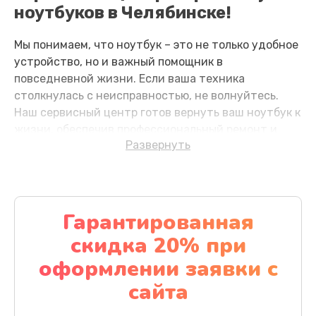
ноутбуков в Челябинске!
Замена SSD
Мы понимаем, что ноутбук – это не только удобное
1195 руб.
устройство, но и важный помощник в
повседневной жизни. Если ваша техника
Заказать
столкнулась с неисправностью, не волнуйтесь.
Наш сервисный центр готов вернуть ваш ноутбук к
Замена аккумулятора
жизни, обеспечив профессиональный ремонт и
620 руб.
Развернуть
заботливое обслуживание.
Заказать
Частые причины
Замена клавиатуры
неисправностей и как их
Гарантированная
предотвратить?
990 руб.
скидка 20% при
Заказать
Перегрев компонентов: Долгая работа
оформлении заявки с
ноутбука без перерыва или недостаточная
Замена тачпада
сайта
вентиляция может вызвать перегрев.
1130 руб.
Регулярная чистка системы охлаждения и