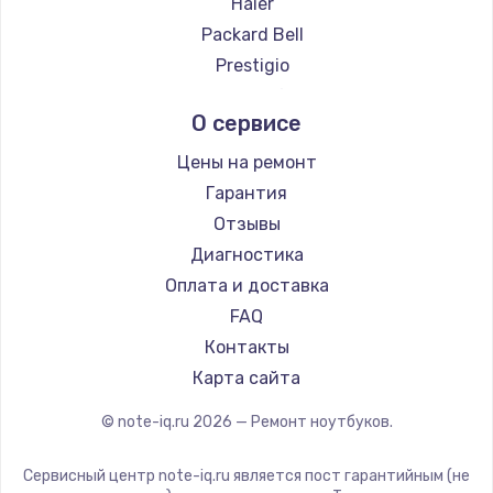
Haier
Ремонт ноутбуков Evga
Packard Bell
Ремонт ноутбуков Google
Prestigio
Ремонт ноутбуков Echips
Microsoft
О сервисе
Ремонт ноутбуков Ardor
Alienware
Ремонт ноутбуков Predator
Aquarius
Цены на ремонт
Ремонт ноутбуков iru
Gigabyte
Гарантия
Ремонт ноутбуков Machenike
Aorus
Отзывы
Ремонт ноутбуков DEXP
Maibenben
Диагностика
Ремонт ноутбуков Teclast
Getac
Оплата и доставка
Ремонт ноутбуков CHUWI
Epson
FAQ
Ремонт ноутбуков Colorful
Philips
Контакты
LG
Карта сайта
Panasonic
© note-iq.ru
2026
— Ремонт ноутбуков.
Irbis
Thunderobot
Сервисный центр note-iq.ru является пост гарантийным (не