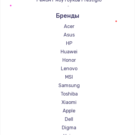
Ремонт ноутбуков Microsoft
Бренды
Ремонт ноутбуков Alienware
Ремонт ноутбуков Aquarius
Acer
Ремонт ноутбуков Gigabyte
Asus
Ремонт ноутбуков Aorus
HP
Ремонт ноутбуков Maibenben
Huawei
Ремонт ноутбуков Getac
Honor
Ремонт ноутбуков Epson
Lenovo
Ремонт ноутбуков Philips
MSI
Ремонт ноутбуков LG
Samsung
Ремонт ноутбуков Panasonic
Toshiba
Ремонт ноутбуков Irbis
Xiaomi
Ремонт ноутбуков Thunderobot
Apple
Ремонт ноутбуков Hasee
Dell
Ремонт ноутбуков ZTE
Digma
Ремонт ноутбуков Hiper