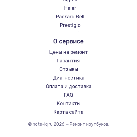
Ремонт ноутбуков Hiper
Haier
Ремонт ноутбуков Evga
Packard Bell
Ремонт ноутбуков Google
Prestigio
Ремонт ноутбуков Echips
Microsoft
О сервисе
Ремонт ноутбуков Ardor
Alienware
Ремонт ноутбуков Predator
Aquarius
Цены на ремонт
Ремонт ноутбуков iru
Gigabyte
Гарантия
Ремонт ноутбуков Machenike
Aorus
Отзывы
Ремонт ноутбуков DEXP
Maibenben
Диагностика
Ремонт ноутбуков Teclast
Getac
Оплата и доставка
Ремонт ноутбуков CHUWI
Epson
FAQ
Ремонт ноутбуков Colorful
Philips
Контакты
LG
Карта сайта
Panasonic
© note-iq.ru
2026
— Ремонт ноутбуков.
Irbis
Thunderobot