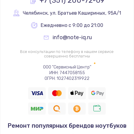
+7 (351) 200-72-69
Ремонт цепей питания
Челябинск
,
 ул. Братьев Кашириных, 95А/1
2500 руб.
Ежедневно с 9:00 до 21:00
Заказать
info@note-iq.ru
Замена жесткого диска
Все консультации по телефону в нашем сервисе
660 руб.
совершенно бесплатны
Заказать
ООО "Сервисный Центр"
ИНН: 7447058155
ОГРН: 1027402319922
Установка драйверов
725 руб.
Заказать
Замена вебкамеры
1400 руб.
Ремонт популярных брендов ноутбуков
Заказать