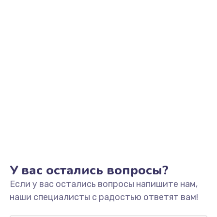
Заказать
Замена микрофона
1050 руб.
Заказать
Замена оперативной памяти
760 руб.
Заказать
Замена процессора
1545 руб.
Заказать
У вас остались вопросы?
Если у вас остались вопросы напишите нам,
Замена системы охлаждения
наши специалисты с радостью ответят вам!
1645 руб.
Заказать