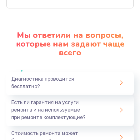
Заказать
Настройка BIOS
650 руб.
Мы ответили на вопросы,
Заказать
которые нам задают чаще
всего
Замена видеочипа
2500 руб.
Заказать
Диагностика проводится
бесплатно?
Ремонт разъема питания
845 руб.
Есть ли гарантия на услуги
Заказать
ремонта и на используемые
при ремонте комплектующие?
Замена видеокарты
1890 руб.
Стоимость ремонта может