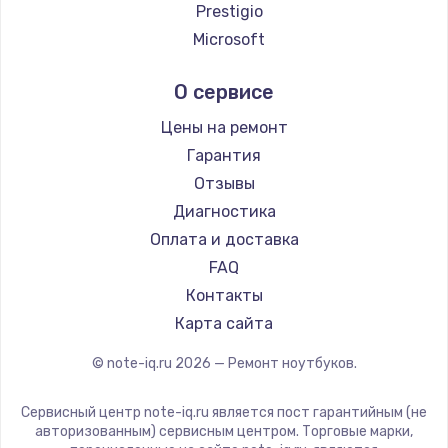
Ремонт ноутбуков Google
Prestigio
Ремонт ноутбуков Echips
Microsoft
Ремонт ноутбуков Ardor
Alienware
О сервисе
Ремонт ноутбуков Predator
Aquarius
Ремонт ноутбуков iru
Gigabyte
Цены на ремонт
Ремонт ноутбуков Machenike
Aorus
Гарантия
Ремонт ноутбуков DEXP
Maibenben
Отзывы
Ремонт ноутбуков Teclast
Getac
Диагностика
Ремонт ноутбуков CHUWI
Epson
Оплата и доставка
Ремонт ноутбуков Colorful
Philips
FAQ
LG
Контакты
Panasonic
Карта сайта
Irbis
© note-iq.ru
2026
— Ремонт ноутбуков.
Thunderobot
Hasee
Сервисный центр note-iq.ru является пост гарантийным (не
ZTE
авторизованным) сервисным центром. Торговые марки,