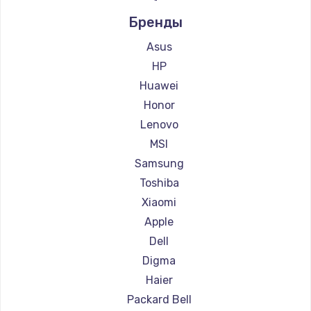
Ремонт ноутбуков Alienware
Бренды
Ремонт ноутбуков Aquarius
Ремонт ноутбуков Gigabyte
Asus
Ремонт ноутбуков Aorus
HP
Ремонт ноутбуков Maibenben
Huawei
Ремонт ноутбуков Getac
Honor
Ремонт ноутбуков Epson
Lenovo
Ремонт ноутбуков Philips
MSI
Ремонт ноутбуков LG
Samsung
Ремонт ноутбуков Panasonic
Toshiba
Ремонт ноутбуков Irbis
Xiaomi
Ремонт ноутбуков Thunderobot
Apple
Ремонт ноутбуков Hasee
Dell
Ремонт ноутбуков ZTE
Digma
Ремонт ноутбуков Hiper
Haier
Ремонт ноутбуков Evga
Packard Bell