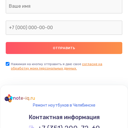
Замена термопасты
1095 руб.
Заказать
Замена шлейфа матрицы
950 руб.
Заказать
Нажимая на кнопку отправить я даю свое
согласие на
обработку моих персональных данных.
Замена экрана
1095 руб.
Заказать
note-iq.ru
Ремонт ноутбуков в Челябинске
Замена северного моста
Контактная информация
1950 руб.
Заказать