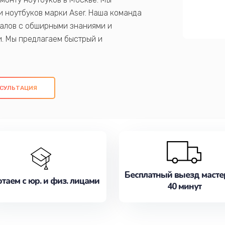
 ноутбуков марки Aser. Наша команда
алов с обширными знаниями и
и. Мы предлагаем быстрый и
ем оригинальных компонентов, а также
ых работ. Наша цель - предоставить
ое обслуживание, удовлетворяя их
СУЛЬТАЦИЯ
медлите записаться на ремонт уже
Бесплатный выезд масте
таем с юр. и физ. лицами
40 минут