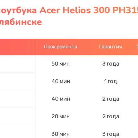
оутбука Acer Helios 300 PH3
елябинске
Срок ремонта
Гарантия
50 мин
3 года
40 мин
1 год
40 мин
2 года
20 мин
2 года
30 мин
3 года