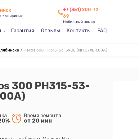
+7 (351) 200-72-
бинск
69
ев Кашириных,
Мобильный номер
и
Гарантия
Отзывы
Контакты
FAQ
елябинске
/
Helios 300 PH315-53-59DE (NH.Q7XER.00A)
ios 300 PH315-53-
.00A)
дка
Время ремонта
20%
от 20 мин
монту ноутбуков в Москве. Мы