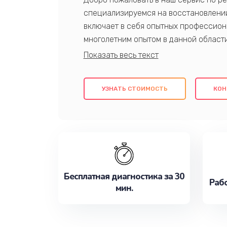
специализируемся на восстановлении
включает в себя опытных профессион
многолетним опытом в данной област
качественный ремонт с использовани
гарантируем качество всех проведенн
клиентам надежное и профессиональн
УЗНАТЬ СТОИМОСТЬ
КОН
потребности наилучшим образом. Не 
сейчас!
Бесплатная диагностика за 30
Рабо
мин.