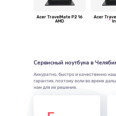
Замена шлейфа матрицы
Замена экрана
Acer TravelMate P2 16
Acer Trave
AMD
In
Замена северного моста
Ремонт цепей питания
Замена жесткого диска
Сервисный ноутбука в Челяби
Аккуратно, быстро и качественно на
Установка драйверов
гарантия, поэтому если во время дал
нам для их решения.
Замена вебкамеры
Ремонт петель крышки