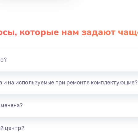
осы, которые нам задают чащ
но?
та и на используемые при ремонте комплектующие?
зменена?
й центр?