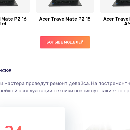
20 мин
1 год
40 мин
1 год
lMate P2 16
Acer TravelMate P2 15
Acer Trave
tel
A
50 мин
1 год
БОЛЬШЕ МОДЕЛЕЙ
20 мин
3 года
30 мин
1 год
нске
ши мастера проведут ремонт девайса. На постремонт
30 мин
3 года
ьнейшей эксплуатации техники возникнут какие-то пр
40 мин
1 год
60 мин
3 года