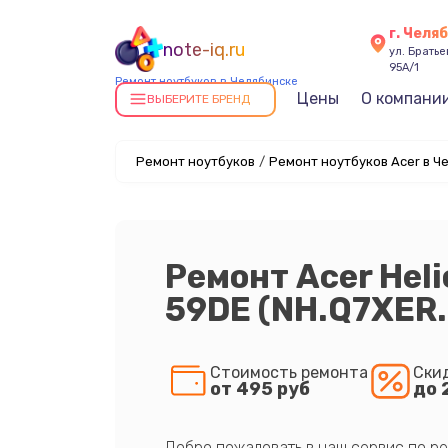
г. Челя
note-iq.ru
ул. Брать
95А/1
Ремонт ноутбуков в Челябинске
Цены
О компани
ВЫБЕРИТЕ БРЕНД
Ремонт ноутбуков
/
Ремонт ноутбуков Acer в Ч
Ремонт Acer Hel
59DE (NH.Q7XER
Стоимость ремонта
Ски
от 495 руб
до 
Добро пожаловать в наш сервис по ре