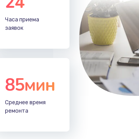
24
20 мин
2 года
Часа приема
40 мин
3 года
заявок
85мин
Среднее время
ремонта