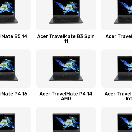
50 мин
1 год
30 мин
2 года
lMate B5 14
Acer TravelMate B3 Spin
Acer Trave
11
60 мин
1 год
40 мин
1 год
40 мин
1 год
lMate P4 16
Acer TravelMate P4 14
Acer Trave
AMD
In
30 мин
1 год
50 мин
2 года