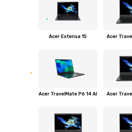
Замена USB порта
Замена звуковой карты
Acer Extensa 15
Acer Trave
Замена микрофона
Замена оперативной памяти
Замена процессора
Acer TravelMate P6 14 AI
Acer Trave
Замена системы охлаждения
Замена термопасты