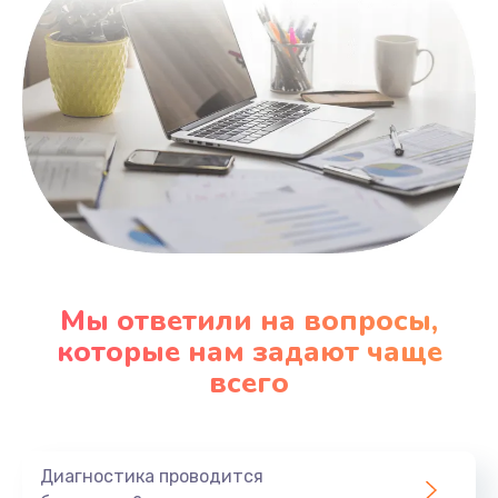
Замена кабеля
550 руб.
Заказать
Ремонт платы питания
750 руб.
Заказать
Замена датчиков
Мы ответили на вопросы,
500 руб.
которые нам задают чаще
Заказать
всего
Корпусный ремонт (замена резинок, креплений,
кнопок)
Диагностика проводится
950 руб.