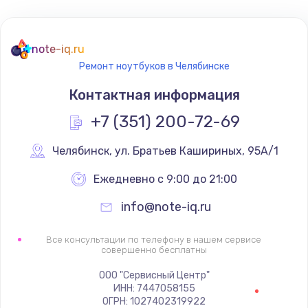
1045 руб.
Заказать
note-iq.ru
Ремонт ноутбуков в Челябинске
Восстановление данных
Контактная информация
990 руб.
+7 (351) 200-72-69
Заказать
Челябинск
,
 ул. Братьев Кашириных, 95А/1
Замена камеры
Ежедневно с 9:00 до 21:00
2000 руб.
Заказать
info@note-iq.ru
Восстановление после попадания влаги
Все консультации по телефону в нашем сервисе
совершенно бесплатны
1700 руб.
ООО "Сервисный Центр"
Заказать
ИНН: 7447058155
ОГРН: 1027402319922