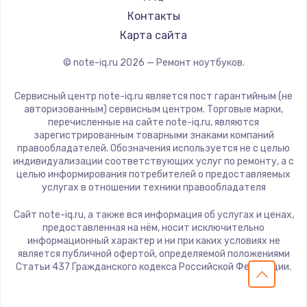
Заказать
LG
Контакты
Panasonic
Карта сайта
Замена камеры ноутбука
Irbis
© note-iq.ru
2026
— Ремонт ноутбуков.
950 руб.
Thunderobot
Заказать
Hasee
Сервисный центр note-iq.ru является пост гарантийным (не
ZTE
авторизованным) сервисным центром. Торговые марки,
Замена петель
перечисленные на сайте note-iq.ru, являются
Hiper
зарегистрированным товарными знаками компаний
1050 руб.
Evga
правообладателей. Обозначения используется не с целью
индивидуализации соответствующих услуг по ремонту, а с
Google
Заказать
целью информирования потребителей о предоставляемых
Echips
услугах в отношении техники правообладателя
Замена USB-портов
Ardor
Сайт note-iq.ru, а также вся информация об услугах и ценах,
800 руб.
Predator
предоставленная на нём, носит исключительно
информационный характер и ни при каких условиях не
iru
Заказать
является публичной офертой, определяемой положениями
Machenike
Статьи 437 Гражданского кодекса Российской Федерации.
Замена материнской платы
DEXP
Teclast
1395 руб.