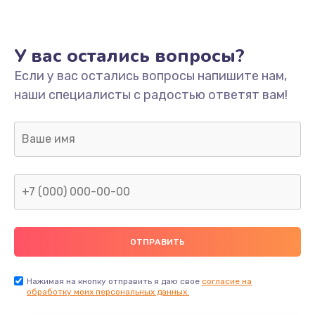
2500 руб.
Заказать
У вас остались вопросы?
Замена динамика
Если у вас остались вопросы напишите нам,
1500 руб.
наши специалисты с радостью ответят вам!
Заказать
Замена контроллера питания
1490 руб.
Заказать
Прошивка / разблокировка
1500 руб.
Заказать
Нажимая на кнопку отправить я даю свое
согласие на
обработку моих персональных данных.
Замена корпуса