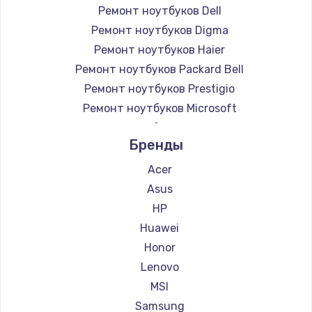
Ремонт ноутбуков Dell
Замена GPS-модуля
Ремонт ноутбуков Digma
1700 руб.
Ремонт ноутбуков Haier
Заказать
Ремонт ноутбуков Packard Bell
Ремонт ноутбуков Prestigio
Замена кнопки Home
Ремонт ноутбуков Microsoft
1500 руб.
Ремонт ноутбуков Alienware
Бренды
Ремонт ноутбуков Aquarius
Заказать
Ремонт ноутбуков Gigabyte
Acer
Замена шлейфа
Ремонт ноутбуков Aorus
Asus
1050 руб.
Ремонт ноутбуков Maibenben
HP
Ремонт ноутбуков Getac
Huawei
Заказать
Ремонт ноутбуков Epson
Honor
Замена клавиатуры
Ремонт ноутбуков Philips
Lenovo
Ремонт ноутбуков LG
1130 руб.
MSI
Ремонт ноутбуков Panasonic
Samsung
Заказать