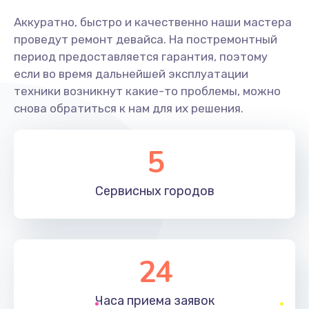
Аккуратно, быстро и качественно наши мастера
1290 руб.
проведут ремонт девайса. На постремонтный
Заказать
период предоставляется гарантия, поэтому
если во время дальнейшей эксплуатации
Ремонт гироскопа
техники возникнут какие-то проблемы, можно
750 руб.
снова обратиться к нам для их решения.
Заказать
5
Ремонт микрофона
450 руб.
Сервисных
городов
Заказать
Ремонт GPS-модуля
24
650 руб.
Заказать
Часа приема
заявок