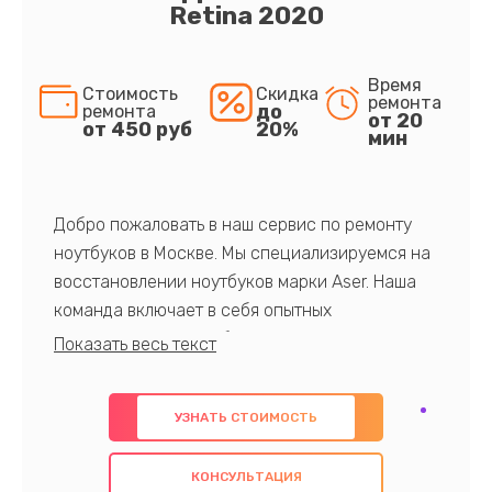
Retina 2020
Время
Стоимость
Скидка
ремонта
до
ремонта
от 20
от 450 руб
20%
мин
Добро пожаловать в наш сервис по ремонту
ноутбуков в Москве. Мы специализируемся на
восстановлении ноутбуков марки Aser. Наша
команда включает в себя опытных
профессионалов с обширными знаниями и
многолетним опытом в данной области. Мы
предлагаем быстрый и качественный ремонт с
УЗНАТЬ СТОИМОСТЬ
использованием оригинальных компонентов, а
также гарантируем качество всех
КОНСУЛЬТАЦИЯ
проведенных работ. Наша цель - предоставить