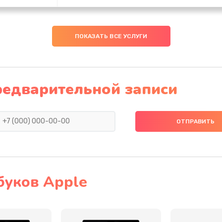
30 мин
2 года
ПОКАЗАТЬ ВСЕ УСЛУГИ
50 мин
2 года
40 мин
3 года
редварительной записи
арты)
20 мин
2 года
ора
50 мин
1 год
ветки)
30 мин
1 год
буков Apple
40 мин
1 год
60 мин
2 года