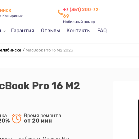
+7 (351) 200-72-
бинск
69
ев Кашириных,
Мобильный номер
и
Гарантия
Отзывы
Контакты
FAQ
Челябинске
/
MacBook Pro 16 M2 2023
cBook Pro 16 M2
дка
Время ремонта
20%
от 20 мин
монту ноутбуков в Москве. Мы