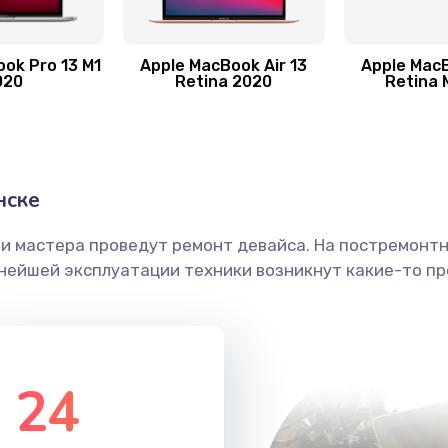
40 мин
3 года
30 мин
3 года
ok Pro 13 M1
Apple MacBook Air 13
Apple MacB
020
Retina 2020
Retina 
60 мин
1 год
40 мин
2 года
нске
50 мин
3 года
ши мастера проведут ремонт девайса. На постремонт
ьнейшей эксплуатации техники возникнут какие-то пр
60 мин
3 года
40 мин
2 года
24
60 мин
2 года