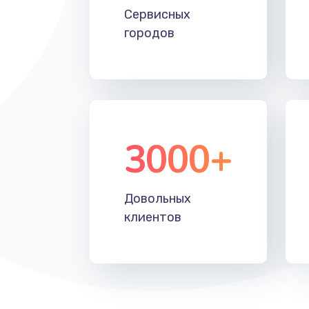
Замена кабеля
Сервисных
городов
Ремонт платы питания
Замена датчиков
Корпусный ремонт (замена рези
3000+
креплений, кнопок)
Замена стекла
Довольных
клиентов
Чистка от пыли
Ремонт подсветки
Замена электронных компонент