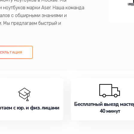
 ноутбуков марки Aser. Наша команда
алов с обширными знаниями и
и. Мы предлагаем быстрый и
ем оригинальных компонентов, а также
ых работ. Наша цель - предоставить
ое обслуживание, удовлетворяя их
СУЛЬТАЦИЯ
медлите записаться на ремонт уже
Бесплатный выезд масте
таем с юр. и физ. лицами
40 минут