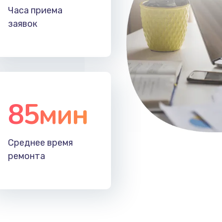
50 мин
1 год
Часа приема
заявок
60 мин
1 год
30 мин
3 года
нок,
20 мин
2 года
85мин
50 мин
2 года
Среднее время
ремонта
20 мин
3 года
40 мин
3 года
ов
50 мин
1 год