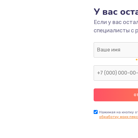
У вас ос
700 руб.
Заказ
Если у вас оста
специалисты с 
2500 руб.
Заказ
1400 руб.
Заказ
модуля
600 руб.
Заказ
1100 руб.
Заказ
900 руб.
Заказ
Нажимая на кнопку о
обработку моих перс
нфорки
900 руб.
Заказ