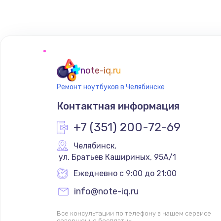
Замена сенсорного датчика
Замена сигнальной лампы
Замена системной платы
note-iq.ru
Ремонт ноутбуков в Челябинске
Замена температурного датчик
Контактная информация
Замена электроконфорки
+7 (351) 200-72-69
Челябинск
,
Техобслуживание
 ул. Братьев Кашириных, 95А/1
Ежедневно с 9:00 до 21:00
Установка / подключение / дем
info@note-iq.ru
Прошивка
Все консультации по телефону в нашем сервисе
совершенно бесплатны