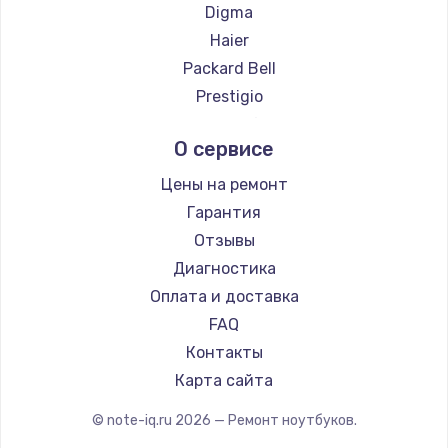
Ремонт ноутбуков ZTE
Digma
Ремонт ноутбуков Hiper
Haier
Ремонт ноутбуков Evga
Packard Bell
Ремонт ноутбуков Google
Prestigio
Ремонт ноутбуков Echips
Microsoft
О сервисе
Ремонт ноутбуков Predator
Alienware
Ремонт ноутбуков iru
Aquarius
Цены на ремонт
Ремонт ноутбуков Machenike
Gigabyte
Гарантия
Ремонт ноутбуков DEXP
Aorus
Отзывы
Ремонт ноутбуков Teclast
Maibenben
Диагностика
Ремонт ноутбуков CHUWI
Getac
Оплата и доставка
Ремонт ноутбуков Colorful
Epson
FAQ
Philips
Контакты
LG
Карта сайта
Panasonic
© note-iq.ru
2026
— Ремонт ноутбуков.
Irbis