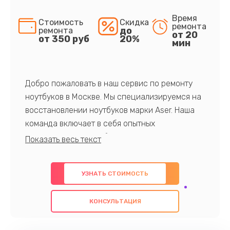
Время
Стоимость
Скидка
ремонта
до
ремонта
от 20
от 350 руб
20%
мин
Добро пожаловать в наш сервис по ремонту
ноутбуков в Москве. Мы специализируемся на
восстановлении ноутбуков марки Aser. Наша
команда включает в себя опытных
профессионалов с обширными знаниями и
многолетним опытом в данной области. Мы
предлагаем быстрый и качественный ремонт с
УЗНАТЬ СТОИМОСТЬ
использованием оригинальных компонентов, а
также гарантируем качество всех
КОНСУЛЬТАЦИЯ
проведенных работ. Наша цель - предоставить
клиентам надежное и профессиональное