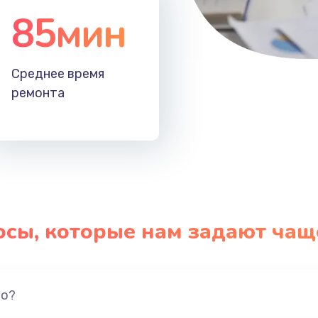
85мин
Среднее время
ремонта
осы, которые нам задают чащ
но?