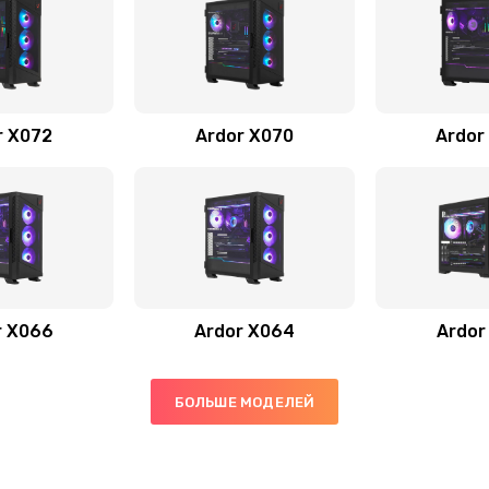
r X072
Ardor X070
Ardor
r X066
Ardor X064
Ardor
БОЛЬШЕ МОДЕЛЕЙ