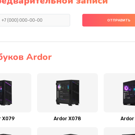
редварительной записи
буков Ardor
r X079
Ardor X078
Ardor