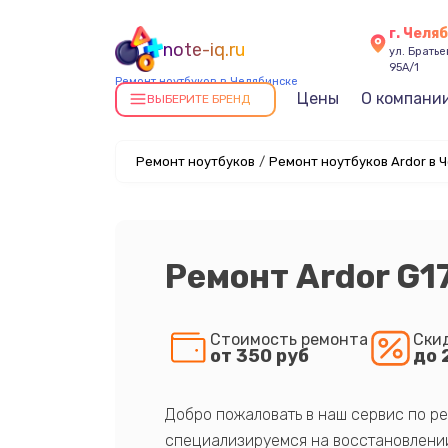
г. Челя
note-iq.ru
ул. Брать
95А/1
Ремонт ноутбуков в Челябинске
Цены
О компани
ВЫБЕРИТЕ БРЕНД
Ремонт ноутбуков
/
Ремонт ноутбуков Ardor в 
Ремонт Ardor G1
Стоимость ремонта
Ски
от 350 руб
до 
Добро пожаловать в наш сервис по ре
специализируемся на восстановлении