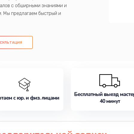
алов с обширными знаниями и
и. Мы предлагаем быстрый и
ем оригинальных компонентов, а также
ых работ. Наша цель - предоставить
ое обслуживание, удовлетворяя их
СУЛЬТАЦИЯ
медлите записаться на ремонт уже
Бесплатный выезд масте
таем с юр. и физ. лицами
40 минут