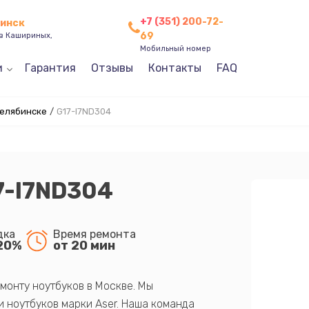
+7 (351) 200-72-
бинск
69
ев Кашириных,
Мобильный номер
и
Гарантия
Отзывы
Контакты
FAQ
Челябинске
/
G17-I7ND304
7-I7ND304
дка
Время ремонта
20%
от 20 мин
монту ноутбуков в Москве. Мы
 ноутбуков марки Aser. Наша команда