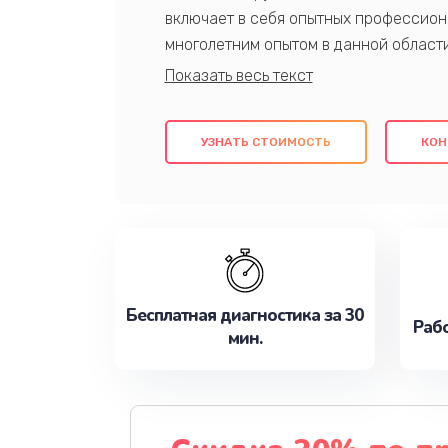
включает в себя опытных профессион
многолетним опытом в данной област
качественный ремонт с использовани
гарантируем качество всех проведенн
клиентам надежное и профессиональн
УЗНАТЬ СТОИМОСТЬ
КОН
потребности наилучшим образом. Не 
сейчас!
Бесплатная диагностика за 30
Рабо
мин.