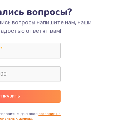
тались вопросы?
ать
лись вопросы напишите нам, наши
радостью ответят вам!
ать
ать
ать
ать
ать
тправить я даю свое
согласие на
ональных данных.
ать