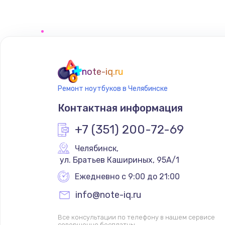
Замена сенсорного датчика
Замена сигнальной лампы
Замена системной платы
note-iq.ru
Ремонт ноутбуков в Челябинске
Замена температурного датчик
Контактная информация
Замена электроконфорки
+7 (351) 200-72-69
Челябинск
,
Техобслуживание
 ул. Братьев Кашириных, 95А/1
Ежедневно с 9:00 до 21:00
Установка / подключение / дем
info@note-iq.ru
Прошивка
Все консультации по телефону в нашем сервисе
совершенно бесплатны