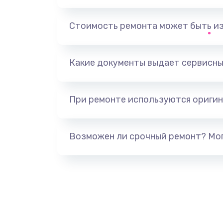
Замена, перепайка чипа
Стоимость ремонта может быть и
Замена HDMI-разъема
Какие документы выдает сервисны
Замена/Pемонт карбюратора
При ремонте используются оригин
Ремонт капиллярной трубки
Замена блока питания
Возможен ли срочный ремонт? Мог
Прошивка / разблокировка
Замена термостата
Замена реле