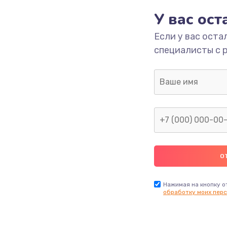
У вас ос
700 руб.
Заказ
Если у вас оста
специалисты с 
2500 руб.
Заказ
1400 руб.
Заказ
модуля
600 руб.
Заказ
1100 руб.
Заказ
900 руб.
Заказ
Нажимая на кнопку о
обработку моих перс
нфорки
900 руб.
Заказ