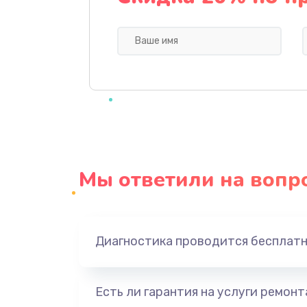
Профилактическая чистка
Прошивка BIOS
Замена северного моста
Ремонт южного моста
Мы ответили на вопр
Замена батарейки BIOS
Настройка BIOS
Диагностика проводится бесплат
Ремонт цепи питания
Есть ли гарантия на услуги ремон
Замена видеоадаптера (видеок