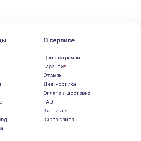
ать
ать
ды
О сервисе
ать
Цены на ремонт
ать
Гарантия
Отзывы
ать
i
Диагностика
Оплата и доставка
ать
o
FAQ
Контакты
ать
ung
Карта сайта
ba
ать
i