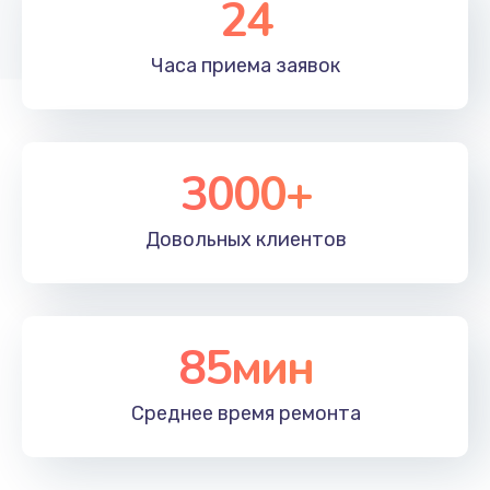
24
700 руб.
Заказать
Часа приема
заявок
Замена микрофона
600 руб.
Заказать
3000+
Ремонт южного моста
Довольных
клиентов
1500 руб.
Заказать
85мин
Чистка от пыли
990 руб.
Среднее время
ремонта
Заказать
Ремонт вебкамеры