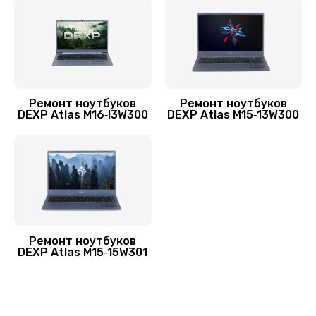
Заказать
Замена SSD ноутбука DEXP
1490 руб.
Заказать
Ремонт ноутбуков
Ремонт ноутбуков
DEXP Atlas M16‑I3W300
DEXP Atlas M15‑13W300
Замена HDD (замена жёсткого диска)
500 руб.
Заказать
Установка драйверов Windows
450 руб.
Ремонт ноутбуков
Заказать
DEXP Atlas M15‑15W301
Замена кулера
600 руб.