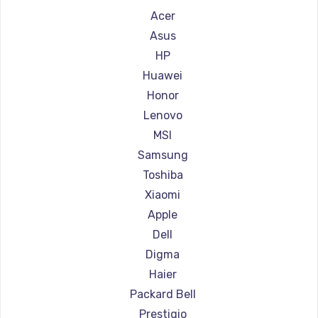
Ремонт ноутбуков Aquarius
Acer
Ремонт ноутбуков Gigabyte
Asus
Ремонт ноутбуков Aorus
HP
Ремонт ноутбуков Maibenben
Huawei
Ремонт ноутбуков Getac
Honor
Ремонт ноутбуков Epson
Lenovo
Ремонт ноутбуков Philips
MSI
Ремонт ноутбуков LG
Samsung
Ремонт ноутбуков Panasonic
Toshiba
Ремонт ноутбуков Irbis
Xiaomi
Ремонт ноутбуков Thunderobot
Apple
Ремонт ноутбуков Hasee
Dell
Ремонт ноутбуков ZTE
Digma
Ремонт ноутбуков Hiper
Haier
Ремонт ноутбуков Evga
Packard Bell
Ремонт ноутбуков Google
Prestigio