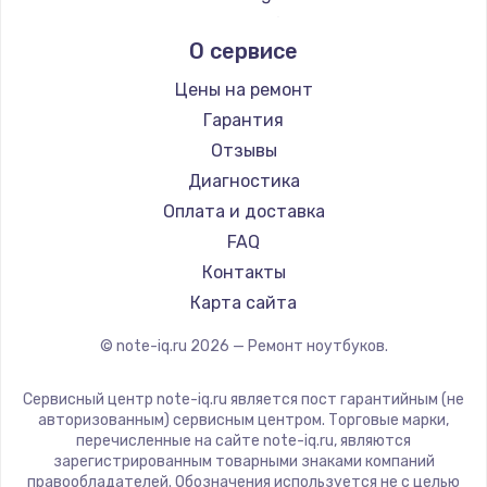
Ремонт ноутбуков Echips
Microsoft
О сервисе
Ремонт ноутбуков Ardor
Alienware
Ремонт ноутбуков Predator
Aquarius
Цены на ремонт
Ремонт ноутбуков iru
Gigabyte
Гарантия
Ремонт ноутбуков Machenike
Aorus
Отзывы
Ремонт ноутбуков Teclast
Maibenben
Диагностика
Ремонт ноутбуков CHUWI
Getac
Оплата и доставка
Ремонт ноутбуков Colorful
Epson
FAQ
Philips
Контакты
LG
Карта сайта
Panasonic
© note-iq.ru
2026
— Ремонт ноутбуков.
Irbis
Thunderobot
Сервисный центр note-iq.ru является пост гарантийным (не
Hasee
авторизованным) сервисным центром. Торговые марки,
перечисленные на сайте note-iq.ru, являются
ZTE
зарегистрированным товарными знаками компаний
Hiper
правообладателей. Обозначения используется не с целью