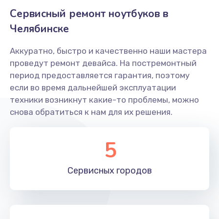
Сервисный ремонт ноутбуков в
Заказать
Челябинске
Замена матрицы
Аккуратно, быстро и качественно наши мастера
1300 руб.
проведут ремонт девайса. На постремонтный
Заказать
период предоставляется гарантия, поэтому
если во время дальнейшей эксплуатации
Замена разъема питания
техники возникнут какие-то проблемы, можно
500 руб.
снова обратиться к нам для их решения.
Заказать
5
Замена северного моста
2750 руб.
Сервисных
городов
Заказать
Замена шлейфа