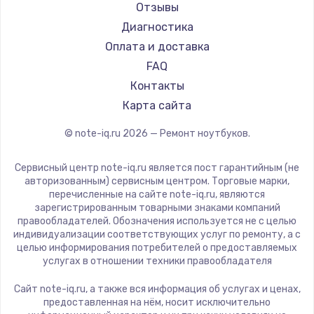
Ремонт ноутбуков Machenike
Aorus
Отзывы
Ремонт ноутбуков DEXP
Maibenben
Диагностика
Ремонт ноутбуков Teclast
Getac
Оплата и доставка
Ремонт ноутбуков CHUWI
Epson
FAQ
Ремонт ноутбуков Colorful
Philips
Контакты
LG
Карта сайта
Panasonic
© note-iq.ru
2026
— Ремонт ноутбуков.
Irbis
Thunderobot
Сервисный центр note-iq.ru является пост гарантийным (не
Hasee
авторизованным) сервисным центром. Торговые марки,
перечисленные на сайте note-iq.ru, являются
ZTE
зарегистрированным товарными знаками компаний
Hiper
правообладателей. Обозначения используется не с целью
индивидуализации соответствующих услуг по ремонту, а с
Evga
целью информирования потребителей о предоставляемых
Google
услугах в отношении техники правообладателя
Echips
Сайт note-iq.ru, а также вся информация об услугах и ценах,
Ardor
предоставленная на нём, носит исключительно