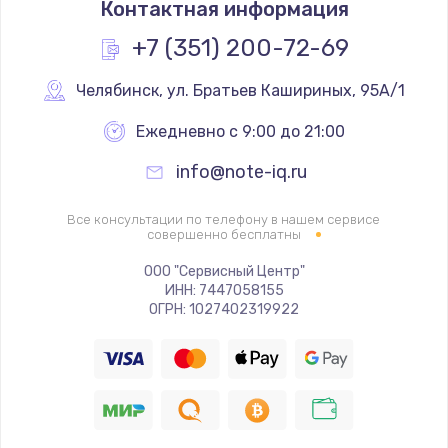
Контактная информация
1060 руб.
Заказать
+7 (351) 200-72-69
Чистка от пыли
Челябинск
,
 ул. Братьев Кашириных, 95А/1
890 руб.
Ежедневно с 9:00 до 21:00
Заказать
info@note-iq.ru
Замена южного моста
Все консультации по телефону в нашем сервисе
2885 руб.
совершенно бесплатны
Заказать
ООО "Сервисный Центр"
ИНН: 7447058155
ОГРН: 1027402319922
Замена контроллера питания
1490 руб.
Заказать
Замена тачпада