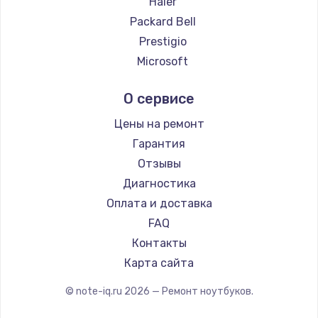
Haier
Ремонт ноутбуков Evga
Packard Bell
Ремонт ноутбуков Google
Prestigio
Ремонт ноутбуков Echips
Microsoft
Ремонт ноутбуков Ardor
Alienware
О сервисе
Ремонт ноутбуков Predator
Aquarius
Ремонт ноутбуков iru
Gigabyte
Цены на ремонт
Ремонт ноутбуков Machenike
Aorus
Гарантия
Ремонт ноутбуков DEXP
Maibenben
Отзывы
Ремонт ноутбуков Teclast
Getac
Диагностика
Ремонт ноутбуков CHUWI
Epson
Оплата и доставка
Ремонт ноутбуков Colorful
Philips
FAQ
LG
Контакты
Panasonic
Карта сайта
Irbis
© note-iq.ru
2026
— Ремонт ноутбуков.
Thunderobot