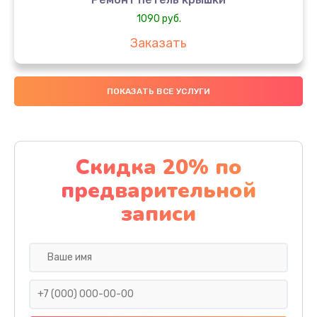
1090 руб.
Заказать
Замена вебкамеры
ПОКАЗАТЬ ВСЕ УСЛУГИ
990 руб.
Заказать
Замена SSD
Скидка 20% по
890 руб.
предварительной
Заказать
записи
Восстановление данных
990 руб.
Заказать
Замена северного моста