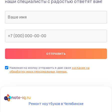
наши специалисты с радостью ответят вам!
1895 руб.
Заказать
Ремонт разъема питания
990 руб.
Заказать
Замена видеочипа
2990 руб.
Заказать
Нажимая на кнопку отправить я даю свое
согласие на
обработку моих персональных данных.
Настройка BIOS
1490 руб.
Заказать
note-iq.ru
Ремонт ноутбуков в Челябинске
Настройка ОС