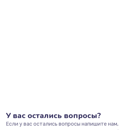
390 руб.
Заказать
Замена аккумулятора
690 руб.
Заказать
Замена клавиатуры
720 руб.
Заказать
Замена жесткого диска
490 руб.
Заказать
У вас остались вопросы?
Если у вас остались вопросы напишите нам,
Замена видеокарты