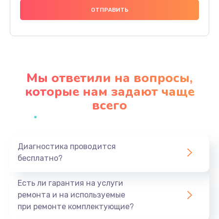
2885 руб.
Заказать
Замена экрана
990 руб.
Мы ответили на вопросы,
Заказать
которые нам задают чаще
всего
Замена шлейфа матрицы
1095 руб.
Заказать
Диагностика проводится
бесплатно?
Замена термопасты
960 руб.
Есть ли гарантия на услуги
Заказать
ремонта и на используемые
при ремонте комплектующие?
Замена системы охлаждения