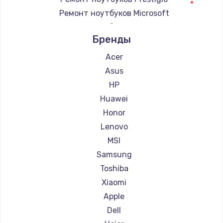
Ремонт ноутбуков Microsoft
Ремонт ноутбуков Alienware
Бренды
Ремонт ноутбуков Aquarius
Ремонт ноутбуков Gigabyte
Acer
Ремонт ноутбуков Aorus
Asus
Ремонт ноутбуков Maibenben
HP
Ремонт ноутбуков Getac
Huawei
Ремонт ноутбуков Epson
Honor
Ремонт ноутбуков Philips
Lenovo
Ремонт ноутбуков LG
MSI
Ремонт ноутбуков Panasonic
Samsung
Ремонт ноутбуков Irbis
Toshiba
Ремонт ноутбуков Thunderobot
Xiaomi
Ремонт ноутбуков Hasee
Apple
Ремонт ноутбуков ZTE
Dell
Ремонт ноутбуков Hiper