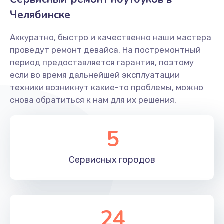
Установка драйверов Windows
Челябинске
450 руб.
Заказать
Аккуратно, быстро и качественно наши мастера
проведут ремонт девайса. На постремонтный
Замена кулера
период предоставляется гарантия, поэтому
если во время дальнейшей эксплуатации
600 руб.
техники возникнут какие-то проблемы, можно
Заказать
снова обратиться к нам для их решения.
Замена матрицы
5
1300 руб.
Заказать
Сервисных
городов
Замена разъема питания
500 руб.
24
Заказать