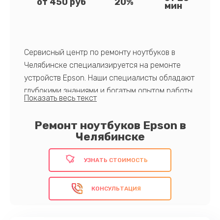
от 450 руб
20%
мин
Сервисный центр по ремонту ноутбуков в
Челябинске специализируется на ремонте
устройств Epson. Наши специалисты обладают
глубокими знаниями и богатым опытом работы
с оборудованием данного производителя.
Предлагаем быстрый и качественный ремонт,
Ремонт ноутбуков Epson в
используя оригинальные запчасти, а также
Челябинске
гарантию на все виды работ. Удовлетворяем
потребности даже самых взыскательных
УЗНАТЬ СТОИМОСТЬ
клиентов!
КОНСУЛЬТАЦИЯ
Запишитесь к нам на ремонт!