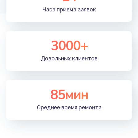
Замена северного моста
Часа приема
заявок
2750 руб.
Заказать
3000+
Замена шлейфа
700 руб.
Довольных
клиентов
Заказать
Замена микрофона
600 руб.
85мин
Заказать
Среднее время
ремонта
Ремонт южного моста
1500 руб.
Заказать