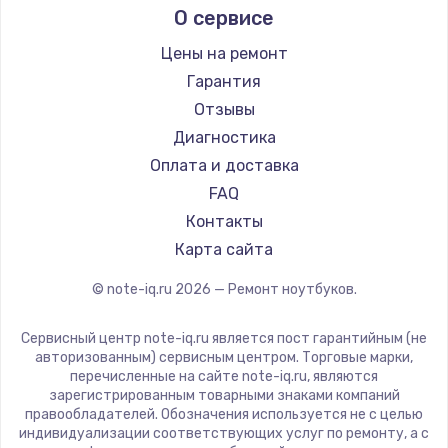
О сервисе
Ремонт ноутбуков Predator
Alienware
Ремонт ноутбуков iru
Aquarius
Цены на ремонт
Ремонт ноутбуков Machenike
Gigabyte
Гарантия
Ремонт ноутбуков DEXP
Aorus
Отзывы
Ремонт ноутбуков Teclast
Maibenben
Диагностика
Ремонт ноутбуков CHUWI
Getac
Оплата и доставка
Ремонт ноутбуков Colorful
Philips
FAQ
LG
Контакты
Panasonic
Карта сайта
Irbis
© note-iq.ru
2026
— Ремонт ноутбуков.
Thunderobot
Hasee
Сервисный центр note-iq.ru является пост гарантийным (не
ZTE
авторизованным) сервисным центром. Торговые марки,
перечисленные на сайте note-iq.ru, являются
Hiper
зарегистрированным товарными знаками компаний
Evga
правообладателей. Обозначения используется не с целью
индивидуализации соответствующих услуг по ремонту, а с
Google