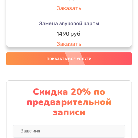
Заказать
Замена звуковой карты
1490 руб.
Заказать
Ремонт цепи питания
ПОКАЗАТЬ ВСЕ УСЛУГИ
2500 руб.
Заказать
Скидка 20% по
Замена USB порта
предварительной
990 руб.
записи
Заказать
Замена разъёмов (HDMI, DVI, Дисплей порта)