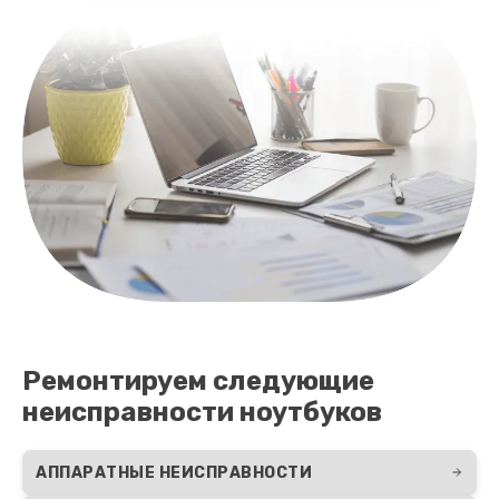
Чистка от пыли
990 руб.
Заказать
Ремонт вебкамеры
750 руб.
Заказать
Замена тачпада
990 руб.
Ремонтируем следующие
Заказать
неисправности ноутбуков
Настройка ОС ноутбука Epson
820 руб.
АППАРАТНЫЕ НЕИСПРАВНОСТИ