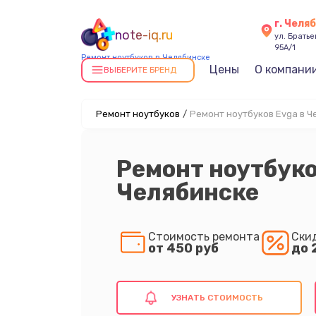
г. Челя
note-iq.ru
ул. Брать
95А/1
Ремонт ноутбуков в Челябинске
Цены
О компани
ВЫБЕРИТЕ БРЕНД
Ремонт ноутбуков
/
Ремонт ноутбуков Evga в Ч
Ремонт ноутбуко
Челябинске
Стоимость ремонта
Ски
от 450 руб
до 
УЗНАТЬ СТОИМОСТЬ