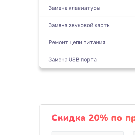
Замена клавиатуры
Замена звуковой карты
Ремонт цепи питания
Замена USB порта
Замена разъёмов (HDMI, DVI, Ди
порта)
Замена оперативной памяти
Скидка 20% по п
Ремонт мультиконтроллера