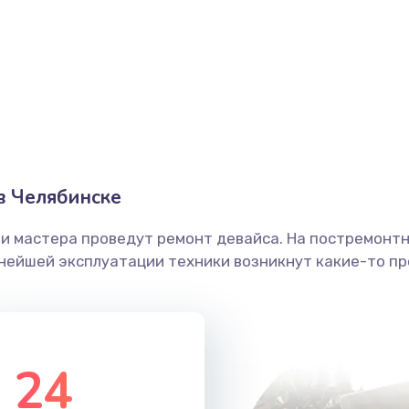
50 мин
3 года
40 мин
1 год
30 мин
3 года
50 мин
3 года
в Челябинске
60 мин
1 год
ши мастера проведут ремонт девайса. На постремонт
ьнейшей эксплуатации техники возникнут какие-то пр
60 мин
2 года
20 мин
3 года
24
30 мин
2 года