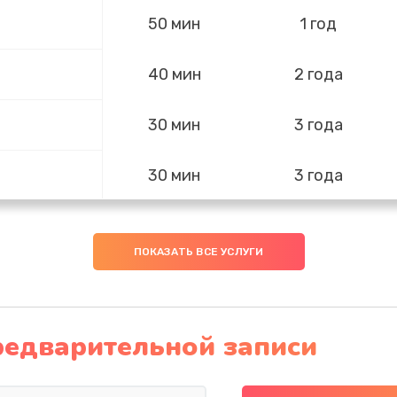
50 мин
1 год
40 мин
2 года
30 мин
3 года
30 мин
3 года
сплей
60 мин
2 года
ПОКАЗАТЬ ВСЕ УСЛУГИ
60 мин
3 года
редварительной записи
30 мин
3 года