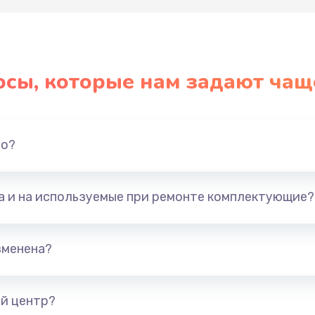
осы, которые нам задают чащ
но?
та и на используемые при ремонте комплектующие?
зменена?
й центр?