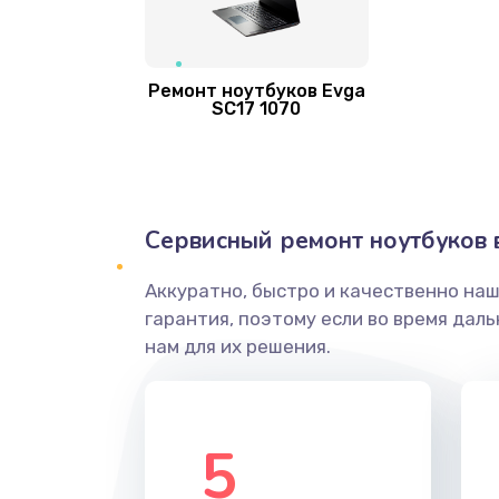
Замена разъема питания
Замена северного моста
Ремонт ноутбуков Evga
SC17 1070
Замена шлейфа
Замена микрофона
Сервисный ремонт ноутбуков 
Ремонт южного моста
Аккуратно, быстро и качественно на
гарантия, поэтому если во время дал
Чистка от пыли
нам для их решения.
Ремонт вебкамеры
5
Замена тачпада