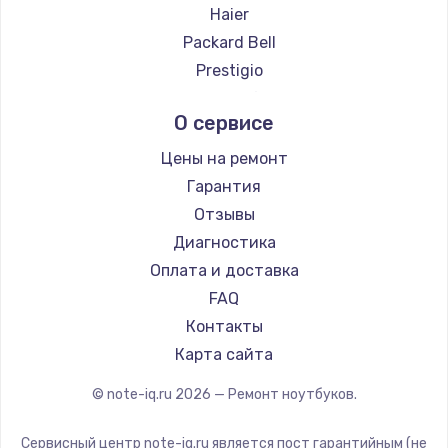
Ремонт ноутбуков Evga
Haier
Ремонт ноутбуков Google
Packard Bell
Ремонт ноутбуков Echips
Prestigio
Ремонт ноутбуков Ardor
Microsoft
О сервисе
Ремонт ноутбуков Predator
Alienware
Ремонт ноутбуков iru
Aquarius
Цены на ремонт
Ремонт ноутбуков Machenike
Gigabyte
Гарантия
Ремонт ноутбуков DEXP
Aorus
Отзывы
Ремонт ноутбуков Teclast
Maibenben
Диагностика
Ремонт ноутбуков CHUWI
Epson
Оплата и доставка
Ремонт ноутбуков Colorful
Philips
FAQ
LG
Контакты
Panasonic
Карта сайта
Irbis
© note-iq.ru
2026
— Ремонт ноутбуков.
Thunderobot
Hasee
Сервисный центр note-iq.ru является пост гарантийным (не