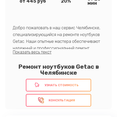
от 445 руб
20%
мин
Добро пожаловать в наш сервис Челябинске,
специализирующийся на ремонте ноутбуков
Getac. Наши опытные мастера обеспечивают
надежный и профессиональный ремонт.
Каждое устройство, принесенное в ремонт,
подвергается тщательной диагностике, после
Ремонт ноутбуков Getac в
чего выполняются необходимые работы с
Челябинске
использованием оригинальных запчастей. Мы
гарантируем быстрое обслуживание и
УЗНАТЬ СТОИМОСТЬ
конкурентные цены.
КОНСУЛЬТАЦИЯ
Доверьтесь экспертам!