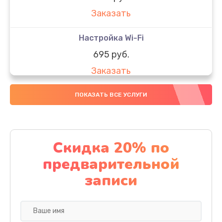
Заказать
Настройка Wi-Fi
695 руб.
Заказать
Настройка ОС ноутбука Getac
ПОКАЗАТЬ ВСЕ УСЛУГИ
990 руб.
Заказать
Скидка 20% по
Настройка BIOS
предварительной
1490 руб.
записи
Заказать
Замена SSD ноутбука Getac