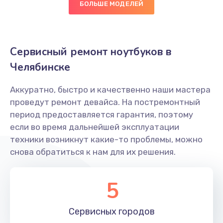
БОЛЬШЕ МОДЕЛЕЙ
Замена оперативной памяти
690 руб.
Сервисный ремонт ноутбуков в
Заказать
Челябинске
Замена жесткого диска
Аккуратно, быстро и качественно наши мастера
495 руб.
проведут ремонт девайса. На постремонтный
Заказать
период предоставляется гарантия, поэтому
если во время дальнейшей эксплуатации
Замена микрофона
техники возникнут какие-то проблемы, можно
900 руб.
снова обратиться к нам для их решения.
Заказать
5
Замена вебкамеры
895 руб.
Сервисных
городов