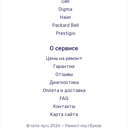
Ремонт ноутбуков Hasee
Dell
Ремонт ноутбуков ZTE
Digma
Ремонт ноутбуков Evga
Haier
Ремонт ноутбуков Google
Packard Bell
Ремонт ноутбуков Echips
Prestigio
Ремонт ноутбуков Ardor
Microsoft
О сервисе
Ремонт ноутбуков Predator
Alienware
Ремонт ноутбуков iru
Aquarius
Цены на ремонт
Ремонт ноутбуков Machenike
Gigabyte
Гарантия
Ремонт ноутбуков DEXP
Aorus
Отзывы
Ремонт ноутбуков Teclast
Maibenben
Диагностика
Ремонт ноутбуков CHUWI
Getac
Оплата и доставка
Ремонт ноутбуков Colorful
Epson
FAQ
Philips
Контакты
LG
Карта сайта
Panasonic
© note-iq.ru
2026
— Ремонт ноутбуков.