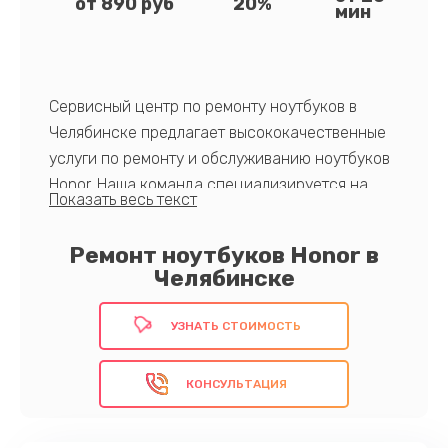
от 890 руб
20%
мин
Сервисный центр по ремонту ноутбуков в
Челябинске предлагает высококачественные
услуги по ремонту и обслуживанию ноутбуков
Honor. Наша команда специализируется на
диагностике и устранении сложных
технических проблем, включая замену
Ремонт ноутбуков Honor в
компонентов и программное обеспечение.
Челябинске
Преимуществами нашего сервиса являются
оперативность, доступные цены и гарантийное
УЗНАТЬ СТОИМОСТЬ
обслуживание. Современное оборудование и
квалифицированные специалисты
КОНСУЛЬТАЦИЯ
обеспечивают точность и надежность
выполненных работ. Обратившись к нам, вы
сэкономите время и средства, получив