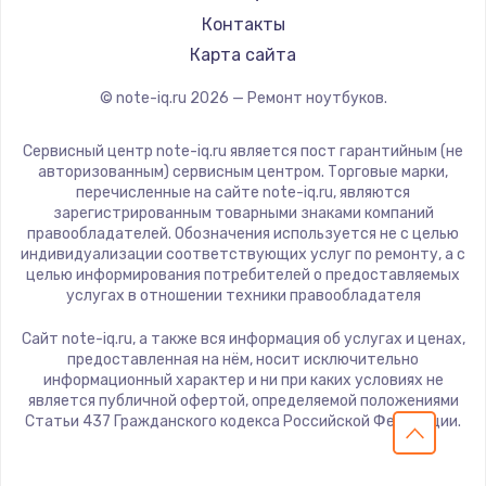
LG
Контакты
Panasonic
Карта сайта
Irbis
© note-iq.ru
2026
— Ремонт ноутбуков.
Thunderobot
Hasee
Сервисный центр note-iq.ru является пост гарантийным (не
ZTE
авторизованным) сервисным центром. Торговые марки,
перечисленные на сайте note-iq.ru, являются
Hiper
зарегистрированным товарными знаками компаний
Evga
правообладателей. Обозначения используется не с целью
индивидуализации соответствующих услуг по ремонту, а с
Google
целью информирования потребителей о предоставляемых
Echips
услугах в отношении техники правообладателя
Ardor
Сайт note-iq.ru, а также вся информация об услугах и ценах,
Predator
предоставленная на нём, носит исключительно
информационный характер и ни при каких условиях не
iru
является публичной офертой, определяемой положениями
Machenike
Статьи 437 Гражданского кодекса Российской Федерации.
DEXP
Teclast