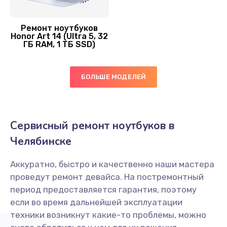
Замена экрана
Ремонт ноутбуков
Honor Art 14 (Ultra 5, 32
1645 руб.
ГБ RAM, 1 ТБ SSD)
Заказать
БОЛЬШЕ МОДЕЛЕЙ
Замена оперативной памяти
1160 руб.
Заказать
Сервисный ремонт ноутбуков в
Замена жесткого диска
Челябинске
1250 руб.
Аккуратно, быстро и качественно наши мастера
Заказать
проведут ремонт девайса. На постремонтный
период предоставляется гарантия, поэтому
Замена микрофона
если во время дальнейшей эксплуатации
2050 руб.
техники возникнут какие-то проблемы, можно