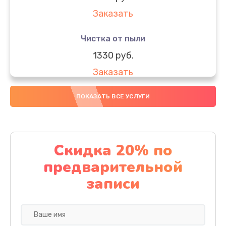
Заказать
Чистка от пыли
1330 руб.
Заказать
Настройка Wi-Fi
ПОКАЗАТЬ ВСЕ УСЛУГИ
1530 руб.
Заказать
Скидка 20% по
Восстановление данных
предварительной
990 руб.
записи
Заказать
Настройка ОС ноутбука Honor