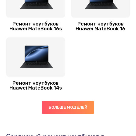
620 руб.
Заказать
Ремонт ноутбуков
Ремонт ноутбуков
Замена видеокарты
Huawei MateBook 16s
Huawei MateBook 16
2045 руб.
Заказать
Замена термопасты
1060 руб.
Заказать
Ремонт ноутбуков
Huawei MateBook 14s
Замена экрана
940 руб.
БОЛЬШЕ МОДЕЛЕЙ
Заказать
Замена оперативной памяти