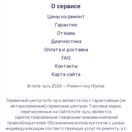
О сервисе
Ремонт ноутбуков Predator
Aquarius
Ремонт ноутбуков iru
Gigabyte
Цены на ремонт
Ремонт ноутбуков Machenike
Aorus
Гарантия
Ремонт ноутбуков DEXP
Maibenben
Отзывы
Ремонт ноутбуков Teclast
Getac
Диагностика
Ремонт ноутбуков CHUWI
Epson
Оплата и доставка
Ремонт ноутбуков Colorful
Philips
FAQ
LG
Контакты
Panasonic
Карта сайта
Irbis
© note-iq.ru
2026
— Ремонт ноутбуков.
Thunderobot
Hasee
Сервисный центр note-iq.ru является пост гарантийным (не
ZTE
авторизованным) сервисным центром. Торговые марки,
перечисленные на сайте note-iq.ru, являются
Hiper
зарегистрированным товарными знаками компаний
Evga
правообладателей. Обозначения используется не с целью
индивидуализации соответствующих услуг по ремонту, а с
Google