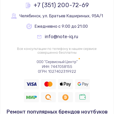
Заказать
+7 (351) 200-72-69
Замена процессора
Челябинск
,
 ул. Братьев Кашириных, 95А/1
1620 руб.
Ежедневно с 9:00 до 21:00
Заказать
info@note-iq.ru
Замена системы охлаждения
Все консультации по телефону в нашем сервисе
1545 руб.
совершенно бесплатны
Заказать
ООО "Сервисный Центр"
ИНН: 7447058155
ОГРН: 1027402319922
Замена термопасты
1390 руб.
Заказать
Замена шлейфа матрицы
1045 руб.
Ремонт популярных брендов ноутбуков