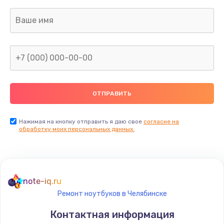
Заказать
Замена USB порта
895 руб.
Заказать
Замена звуковой карты
1490 руб.
Заказать
Нажимая на кнопку отправить я даю свое
согласие на
обработку моих персональных данных.
Замена микрофона
650 руб.
Заказать
note-iq.ru
Ремонт ноутбуков в Челябинске
Замена оперативной памяти
Контактная информация
670 руб.