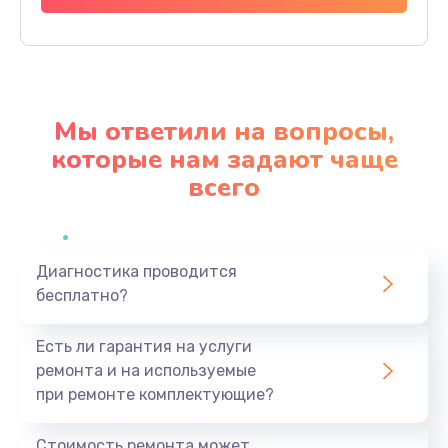
Заказать
Ремонт разъема питания
920 руб.
Мы ответили на вопросы,
Заказать
которые нам задают чаще
всего
Замена видеокарты
2385 руб.
Заказать
Диагностика проводится
бесплатно?
Ремонт цепей питания
3900 руб.
Есть ли гарантия на услуги
Заказать
ремонта и на используемые
при ремонте комплектующие?
Замена жесткого диска
545 руб.
Стоимость ремонта может