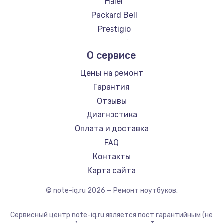
Haier
Ремонт ноутбуков Google
Packard Bell
Ремонт ноутбуков Echips
Prestigio
Ремонт ноутбуков Ardor
Microsoft
О сервисе
Ремонт ноутбуков Predator
Alienware
Ремонт ноутбуков iru
Aquarius
Цены на ремонт
Ремонт ноутбуков Machenike
Gigabyte
Гарантия
Ремонт ноутбуков DEXP
Aorus
Отзывы
Ремонт ноутбуков Teclast
Maibenben
Диагностика
Ремонт ноутбуков CHUWI
Getac
Оплата и доставка
Ремонт ноутбуков Colorful
Epson
FAQ
Philips
Контакты
LG
Карта сайта
Panasonic
© note-iq.ru
2026
— Ремонт ноутбуков.
Thunderobot
Hasee
Сервисный центр note-iq.ru является пост гарантийным (не