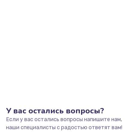
Заказать
Замена шим-контроллера
3900 руб.
Заказать
Замена динамика
670 руб.
Заказать
Замена тачпада
745 руб.
Заказать
У вас остались вопросы?
Если у вас остались вопросы напишите нам,
Замена разъёмов (HDMI, DVI, Дисплей порта)
наши специалисты с радостью ответят вам!
495 руб.