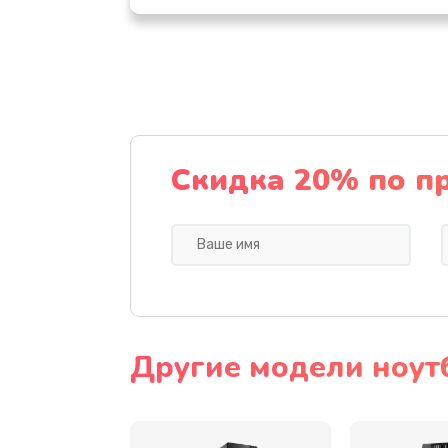
Замена дисплея (экрана)
Замена тачскрина
Замена разъема питания
Скидка 20% по п
Замена мультиконтроллера
Замена аудио разъема
Замена модуля HDMI
Другие модели ноут
Замена задней крышки устройс
Замена микросхемы (звук, контр