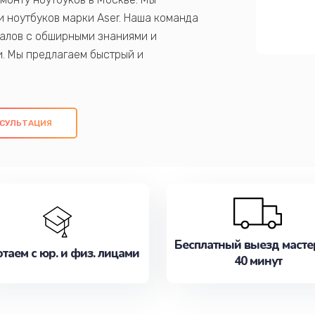
 ноутбуков марки Aser. Наша команда
алов с обширными знаниями и
и. Мы предлагаем быстрый и
ем оригинальных компонентов, а также
ых работ. Наша цель - предоставить
ое обслуживание, удовлетворяя их
СУЛЬТАЦИЯ
медлите записаться на ремонт уже
Бесплатный выезд масте
таем с юр. и физ. лицами
40 минут