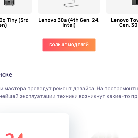
30 мин
2 года
q Tiny (3rd
Lenovo 30a (4th Gen, 24,
Lenovo Tow
en)
Intel)
Gen, 30
20 мин
2 года
ы
20 мин
1 год
БОЛЬШЕ МОДЕЛЕЙ
50 мин
1 год
нске
ечения
60 мин
3 года
ши мастера проведут ремонт девайса. На постремонт
ьнейшей эксплуатации техники возникнут какие-то пр
ением
30 мин
2 года
анения
40 мин
2 года