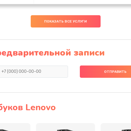
30 мин
3 года
ПОКАЗАТЬ ВСЕ УСЛУГИ
40 мин
1 год
40 мин
2 года
редварительной записи
30 мин
2 года
30 мин
3 года
60 мин
1 год
буков Lenovo
тва
20 мин
1 год
оллер,