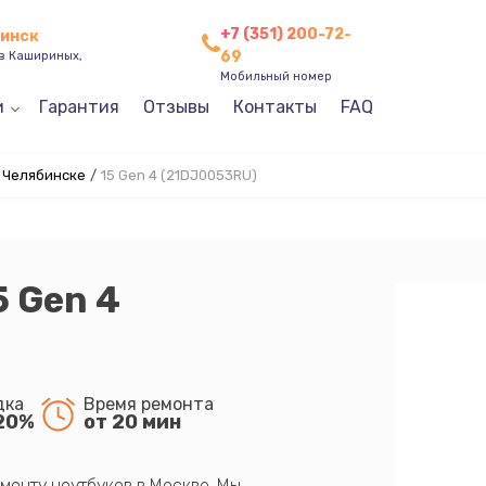
+7 (351) 200-72-
бинск
69
ев Кашириных,
Мобильный номер
и
Гарантия
Отзывы
Контакты
FAQ
 Челябинске
/
15 Gen 4 (21DJ0053RU)
5 Gen 4
дка
Время ремонта
20%
от 20 мин
монту ноутбуков в Москве. Мы