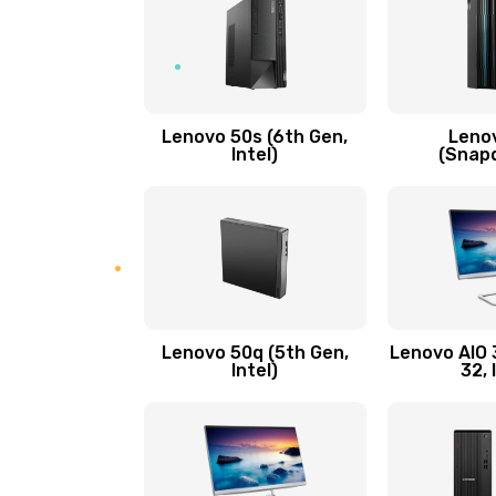
процессор)
Замена кнопки включения/выкл
Lenovo 50s (6th Gen,
Leno
Замена разъема Micro, USB
Intel)
(Snap
Замена шлейфа кнопок, дисплея
Чистка от пыли или влаги
Ремонт элементов корпуса
Lenovo 50q (5th Gen,
Lenovo AIO 3
Intel)
32, 
Ремонт шлейфа
Замена камеры (внешней или вн