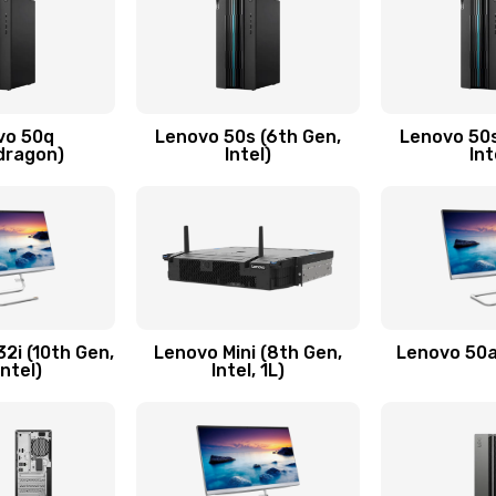
30 мин
1 год
ючения
40 мин
3 года
vo 50q
Lenovo 50s (6th Gen,
Lenovo 50s
60 мин
2 года
dragon)
Intel)
Int
30 мин
1 год
50 мин
3 года
50 мин
2 года
2i (10th Gen,
Lenovo Mini (8th Gen,
Lenovo 50a 
Intel)
Intel, 1L)
20 мин
3 года
утренней)
60 мин
2 года