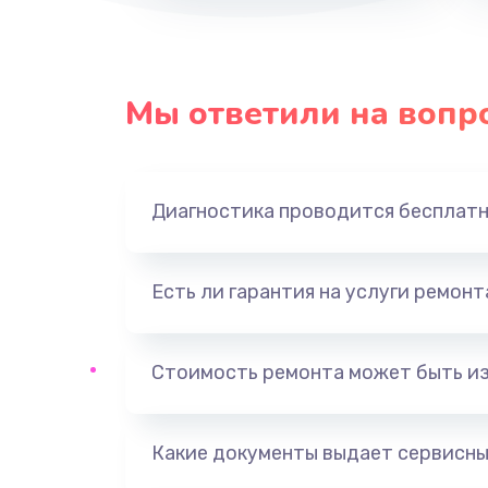
Замена динамика
Мы ответили на вопр
Замена экрана
Замена шлейфа матрицы
Диагностика проводится бесплат
Замена USB порта
Есть ли гарантия на услуги ремон
Замена звуковой карты
Замена кнопки включения
Стоимость ремонта может быть и
Замена оперативной памяти
Какие документы выдает сервисны
Замена процессора