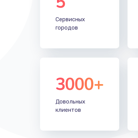
5
Замена лотка Flash
Сервисных
городов
Замена лотка SIM
Замена северного моста
Восстановление данных
3000+
Замена SSD
Замена клавиатуры
Довольных
клиентов
Замена корпуса
Замена тачпада