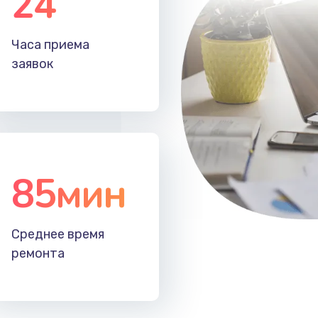
24
60 мин
1 год
Часа приема
заявок
40 мин
1 год
60 мин
3 года
30 мин
3 года
85мин
20 мин
3 года
40 мин
2 года
Среднее время
ремонта
50 мин
3 года
20 мин
3 года