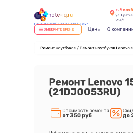
г. Челя
note-iq.ru
ул. Брать
95А/1
Ремонт ноутбуков в Челябинске
Цены
О компани
ВЫБЕРИТЕ БРЕНД
Ремонт ноутбуков
/
Ремонт ноутбуков Lenovo в
Ремонт Lenovo 1
(21DJ0053RU)
Стоимость ремонта
Ски
от 350 руб
до 
Добро пожаловать в наш сервис по ре