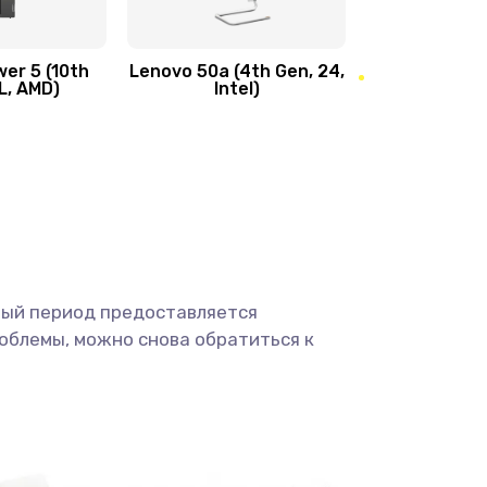
450 руб.
Заказать
er 5 (10th
Lenovo 50a (4th Gen, 24,
L, AMD)
Intel)
1490 руб.
Заказать
400 руб.
Заказать
350 руб.
Заказать
500 руб.
Заказать
ный период предоставляется
облемы, можно снова обратиться к
3300 руб.
Заказать
550 руб.
Заказать