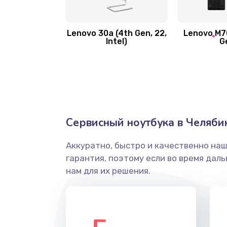
Замена вибро элемента
Lenovo 30a (4th Gen, 22,
Lenovo M70
Intel)
G
Ремонт цепей питания платы
Восстановление дорожек плат
Замена слухового динамика
Сервисный ноутбука в Челяби
Настройка программного обесп
Аккуратно, быстро и качественно на
гарантия, поэтому если во время дал
Прошивка устройства (с сохран
нам для их решения.
данных)
Прошивка устройства (без сохр
данных)