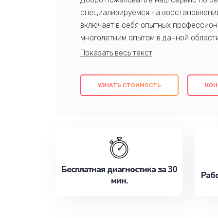
специализируемся на восстановлении
включает в себя опытных профессион
многолетним опытом в данной област
качественный ремонт с использовани
гарантируем качество всех проведенн
клиентам надежное и профессиональн
УЗНАТЬ СТОИМОСТЬ
КОН
потребности наилучшим образом. Не 
сейчас!
Бесплатная диагностика за 30
Рабо
мин.