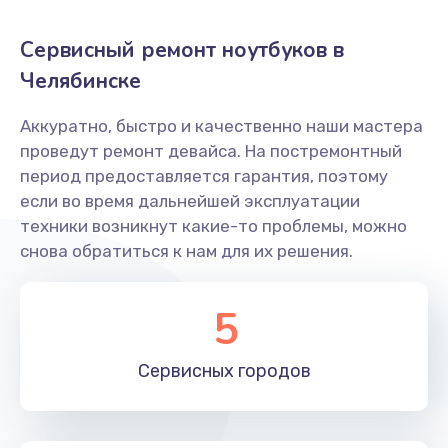
750 руб.
Сервисный ремонт ноутбуков в
Заказать
Челябинске
Замена тачпада
Аккуратно, быстро и качественно наши мастера
990 руб.
проведут ремонт девайса. На постремонтный
Заказать
период предоставляется гарантия, поэтому
если во время дальнейшей эксплуатации
Настройка ОС ноутбука Machenike
техники возникнут какие-то проблемы, можно
снова обратиться к нам для их решения.
820 руб.
Заказать
5
Замена видеокарты
Сервисных
городов
2490 руб.
Заказать