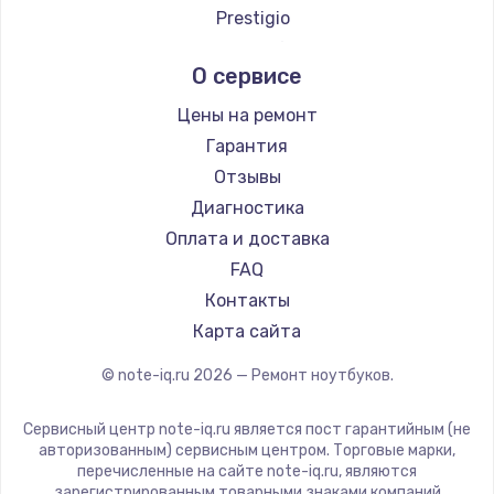
Ремонт ноутбуков Google
Prestigio
Ремонт ноутбуков Echips
Microsoft
О сервисе
Ремонт ноутбуков Ardor
Alienware
Ремонт ноутбуков Predator
Aquarius
Цены на ремонт
Ремонт ноутбуков iru
Gigabyte
Гарантия
Ремонт ноутбуков DEXP
Aorus
Отзывы
Ремонт ноутбуков Teclast
Maibenben
Диагностика
Ремонт ноутбуков CHUWI
Getac
Оплата и доставка
Ремонт ноутбуков Colorful
Epson
FAQ
Philips
Контакты
LG
Карта сайта
Panasonic
© note-iq.ru
2026
— Ремонт ноутбуков.
Irbis
Thunderobot
Сервисный центр note-iq.ru является пост гарантийным (не
Hasee
авторизованным) сервисным центром. Торговые марки,
перечисленные на сайте note-iq.ru, являются
ZTE
зарегистрированным товарными знаками компаний