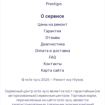
Ремонт ноутбуков Echips
Prestigio
Ремонт ноутбуков Ardor
Alienware
О сервисе
Ремонт ноутбуков Predator
Aquarius
Ремонт ноутбуков iru
Gigabyte
Цены на ремонт
Ремонт ноутбуков Machenike
Aorus
Гарантия
Ремонт ноутбуков DEXP
Maibenben
Отзывы
Ремонт ноутбуков Teclast
Getac
Диагностика
Ремонт ноутбуков CHUWI
Epson
Оплата и доставка
Ремонт ноутбуков Colorful
Philips
FAQ
LG
Контакты
Panasonic
Карта сайта
Irbis
© note-iq.ru
2026
— Ремонт ноутбуков.
Thunderobot
Hasee
Сервисный центр note-iq.ru является пост гарантийным (не
ZTE
авторизованным) сервисным центром. Торговые марки,
перечисленные на сайте note-iq.ru, являются
Hiper
зарегистрированным товарными знаками компаний