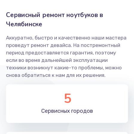
990 руб.
Сервисный ремонт ноутбуков в
Заказать
Челябинске
Ремонт разъема питания
Аккуратно, быстро и качественно наши мастера
990 руб.
проведут ремонт девайса. На постремонтный
Заказать
период предоставляется гарантия, поэтому
если во время дальнейшей эксплуатации
Замена южного моста
техники возникнут какие-то проблемы, можно
снова обратиться к нам для их решения.
2885 руб.
Заказать
5
Замена северного моста
Сервисных
городов
2885 руб.
Заказать