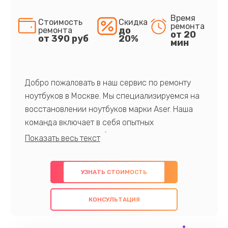
Время
Стоимость
Скидка
ремонта
до
ремонта
от 20
от 390 руб
20%
мин
Добро пожаловать в наш сервис по ремонту
ноутбуков в Москве. Мы специализируемся на
восстановлении ноутбуков марки Aser. Наша
команда включает в себя опытных
профессионалов с обширными знаниями и
многолетним опытом в данной области. Мы
предлагаем быстрый и качественный ремонт с
УЗНАТЬ СТОИМОСТЬ
использованием оригинальных компонентов, а
также гарантируем качество всех
КОНСУЛЬТАЦИЯ
проведенных работ. Наша цель - предоставить
клиентам надежное и профессиональное