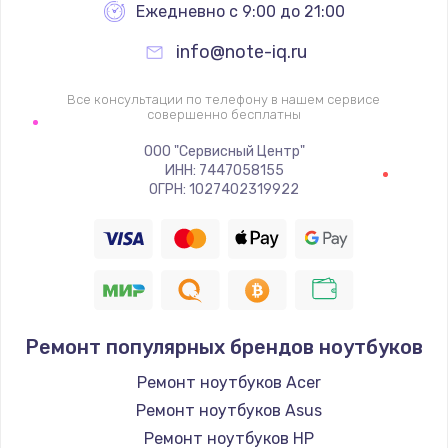
Ежедневно с 9:00 до 21:00
Настройка ОС
info@note-iq.ru
890 руб.
Все консультации по телефону в нашем сервисе
Заказать
совершенно бесплатны
ООО "Сервисный Центр"
Настройка BIOS
ИНН: 7447058155
1490 руб.
ОГРН: 1027402319922
Заказать
Замена аккумулятора
550 руб.
Заказать
Ремонт популярных брендов ноутбуков
Ремонт ноутбуков Acer
Замена SSD
Ремонт ноутбуков Asus
890 руб.
Ремонт ноутбуков HP