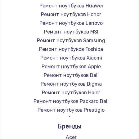
Заказать
Ремонт ноутбуков Huawei
Ремонт ноутбуков Honor
Замена USB порта
Ремонт ноутбуков Lenovo
990 руб.
Ремонт ноутбуков MSI
Заказать
Ремонт ноутбуков Samsung
Ремонт ноутбуков Toshiba
Замена оперативной памяти
Ремонт ноутбуков Xiaomi
690 руб.
Ремонт ноутбуков Apple
Заказать
Ремонт ноутбуков Dell
Ремонт ноутбуков Digma
Замена процессора
Ремонт ноутбуков Haier
1395 руб.
Ремонт ноутбуков Packard Bell
Ремонт ноутбуков Prestigio
Заказать
Ремонт ноутбуков Alienware
Бренды
Замена системы охлаждения
Ремонт ноутбуков Aquarius
1360 руб.
Ремонт ноутбуков Gigabyte
Acer