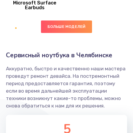
Microsoft Surface
Earbuds
Ремонт микросхемы NFC
1100 руб.
БОЛЬШЕ МОДЕЛЕЙ
Заказать
Замена NFC модуля
Сервисный ноутбука в Челябинске
880 руб.
Заказать
Аккуратно, быстро и качественно наши мастера
проведут ремонт девайса. На постремонтный
Замена кнопки питания
период предоставляется гарантия, поэтому
если во время дальнейшей эксплуатации
550 руб.
техники возникнут какие-то проблемы, можно
Заказать
снова обратиться к нам для их решения.
Ремонт экрана
5
1100 руб.