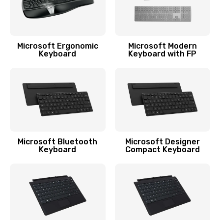
Ремонт разъема зарядки
550 руб.
Заказать
Microsoft Ergonomic
Microsoft Modern
Keyboard
Keyboard with FP
Ремонт микросхемы GPS
1100 руб.
Заказать
Ремонт разъема наушников
550 руб.
Microsoft Bluetooth
Microsoft Designer
Keyboard
Compact Keyboard
Заказать
Ремонт NFC модуля
880 руб.
Заказать