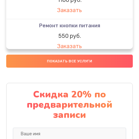
Заказать
Ремонт кнопки питания
550 руб.
Заказать
Ремонт GPS модуля
ПОКАЗАТЬ ВСЕ УСЛУГИ
880 руб.
Заказать
Скидка 20% по
Замена разъема SIM-карты
предварительной
880 руб.
записи
Заказать
Замена вибромотора