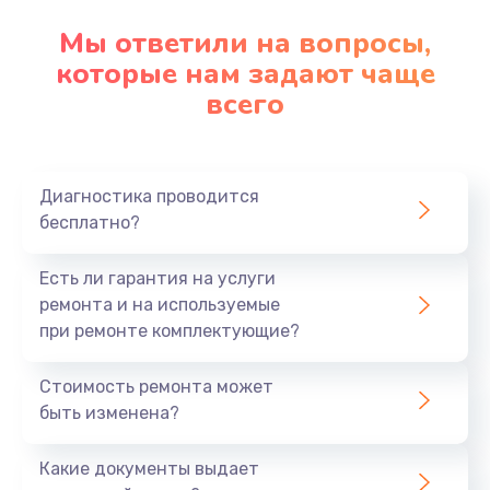
1100 руб.
Мы ответили на вопросы,
Заказать
которые нам задают чаще
всего
Ремонт Bluetooth модуля
880 руб.
Заказать
Диагностика проводится
бесплатно?
Ремонт задней крышки
550 руб.
Есть ли гарантия на услуги
Заказать
ремонта и на используемые
при ремонте комплектующие?
Ремонт аккумулятора
Стоимость ремонта может
550 руб.
быть изменена?
Заказать
Какие документы выдает
Замена микросхемы питания