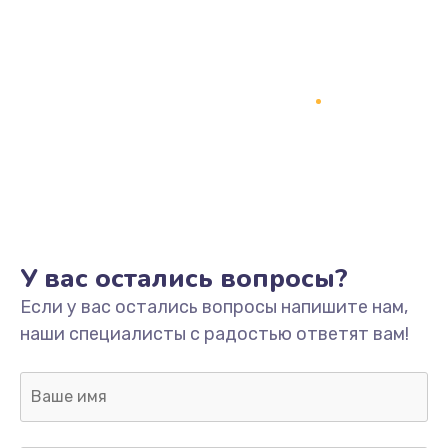
Замена антенны
880 руб.
Заказать
Замена мембраны
550 руб.
Заказать
Замена клавиатуры
У вас остались вопросы?
720 руб.
Если у вас остались вопросы напишите нам,
Заказать
наши специалисты с радостью ответят вам!
Замена корпуса
1045 руб.
Заказать