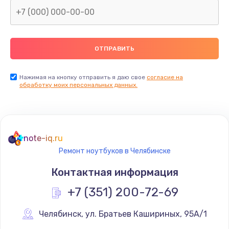
Замена тачпада
945 руб.
Заказать
Замена контроллера питания
Нажимая на кнопку отправить я даю свое
согласие на
обработку моих персональных данных.
1490 руб.
Заказать
Замена южного моста
note-iq.ru
2885 руб.
Ремонт ноутбуков в Челябинске
Заказать
Контактная информация
+7 (351) 200-72-69
Чистка от пыли
890 руб.
Челябинск
,
 ул. Братьев Кашириных, 95А/1
Заказать