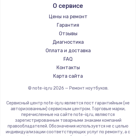
2885 руб.
О сервисе
Ремонт ноутбуков Predator
Aquarius
Заказать
Ремонт ноутбуков iru
Gigabyte
Цены на ремонт
Ремонт ноутбуков Machenike
Aorus
Гарантия
Замена видеочипа
Ремонт ноутбуков DEXP
Maibenben
Отзывы
2990 руб.
Ремонт ноутбуков Teclast
Getac
Диагностика
Заказать
Ремонт ноутбуков CHUWI
Epson
Оплата и доставка
Ремонт ноутбуков Colorful
Philips
FAQ
Замена задней крышки
LG
Контакты
550 руб.
Panasonic
Карта сайта
Заказать
Irbis
© note-iq.ru
2026
— Ремонт ноутбуков.
Thunderobot
Замена динамика
Hasee
Сервисный центр note-iq.ru является пост гарантийным (не
550 руб.
ZTE
авторизованным) сервисным центром. Торговые марки,
перечисленные на сайте note-iq.ru, являются
Hiper
Заказать
зарегистрированным товарными знаками компаний
Evga
правообладателей. Обозначения используется не с целью
индивидуализации соответствующих услуг по ремонту, а с
Замена кнопки громкости
Google