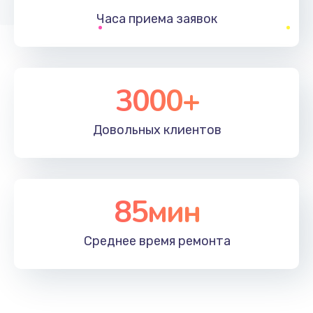
1200 руб.
Часа приема
заявок
Заказать
Настройка ОС
930 руб.
3000+
Заказать
Довольных
клиентов
Чистка от пыли
1060 руб.
Заказать
85мин
Замена южного моста
Среднее время
ремонта
1950 руб.
Заказать
Замена материнской платы