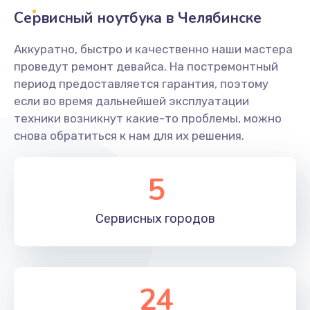
Сервисный ноутбука в Челябинске
Заказать
Аккуратно, быстро и качественно наши мастера
Ремонт разъема питания
проведут ремонт девайса. На постремонтный
845 руб.
период предоставляется гарантия, поэтому
Заказать
если во время дальнейшей эксплуатации
техники возникнут какие-то проблемы, можно
Замена видеочипа
снова обратиться к нам для их решения.
2500 руб.
5
Заказать
Настройка BIOS
Сервисных
городов
650 руб.
Заказать
24
Ремонт подсветки