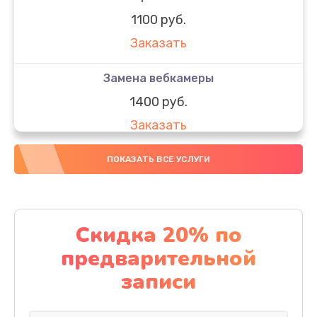
1100 руб.
Заказать
Замена вебкамеры
1400 руб.
Заказать
Замена SSD
ПОКАЗАТЬ ВСЕ УСЛУГИ
1200 руб.
Заказать
Скидка 20% по
Замена северного моста
предварительной
1950 руб.
записи
Заказать