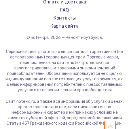
Epson
Оплата и доставка
Ремонт ноутбуков Colorful
Philips
FAQ
LG
Контакты
Panasonic
Карта сайта
Irbis
© note-iq.ru
2026
— Ремонт ноутбуков.
Thunderobot
Hasee
Сервисный центр note-iq.ru является пост гарантийным (не
ZTE
авторизованным) сервисным центром. Торговые марки,
перечисленные на сайте note-iq.ru, являются
Hiper
зарегистрированным товарными знаками компаний
Evga
правообладателей. Обозначения используется не с целью
индивидуализации соответствующих услуг по ремонту, а с
Google
целью информирования потребителей о предоставляемых
Echips
услугах в отношении техники правообладателя
Ardor
Сайт note-iq.ru, а также вся информация об услугах и ценах,
Predator
предоставленная на нём, носит исключительно
информационный характер и ни при каких условиях не
iru
является публичной офертой, определяемой положениями
Machenike
Статьи 437 Гражданского кодекса Российской Федерации.