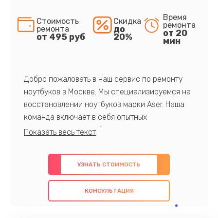
Время
Стоимость
Скидка
ремонта
до
ремонта
от 20
от 495 руб
20%
мин
Добро пожаловать в наш сервис по ремонту
ноутбуков в Москве. Мы специализируемся на
восстановлении ноутбуков марки Aser. Наша
команда включает в себя опытных
профессионалов с обширными знаниями и
многолетним опытом в данной области. Мы
предлагаем быстрый и качественный ремонт с
УЗНАТЬ СТОИМОСТЬ
использованием оригинальных компонентов, а
также гарантируем качество всех
КОНСУЛЬТАЦИЯ
проведенных работ. Наша цель - предоставить
клиентам надежное и профессиональное