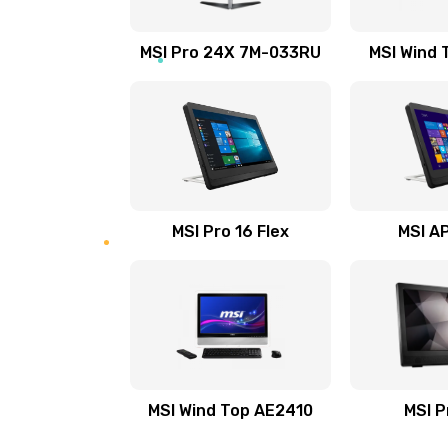
Замена аккумулятора
MSI Pro 24X 7M-033RU
MSI Wind 
Замена клавиатуры
Замена тачпада
Установка драйверов
MSI Pro 16 Flex
MSI AP
Замена жесткого диска
Ремонт цепей питания
Замена видеокарты
MSI Wind Top AE2410
MSI P
Ремонт разъема питания