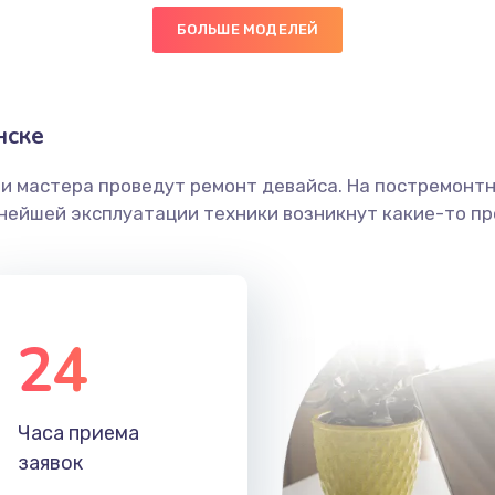
БОЛЬШЕ МОДЕЛЕЙ
30 мин
2 года
30 мин
3 года
нске
40 мин
2 года
ши мастера проведут ремонт девайса. На постремонт
ьнейшей эксплуатации техники возникнут какие-то пр
60 мин
2 года
40 мин
3 года
24
20 мин
1 год
20 мин
1 год
Часа приема
заявок