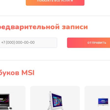
ПОКАЗАТЬ ВСЕ УСЛУГИ
30 мин
3 года
30 мин
3 года
редварительной записи
20 мин
1 год
40 мин
1 год
40 мин
2 года
буков MSI
20 мин
1 год
50 мин
2 года
50 мин
3 года