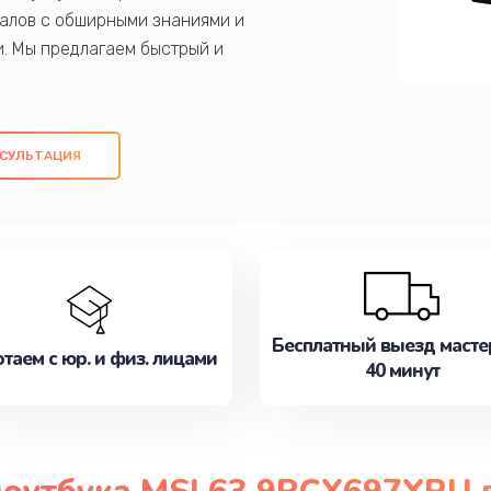
алов с обширными знаниями и
и. Мы предлагаем быстрый и
ем оригинальных компонентов, а также
ых работ. Наша цель - предоставить
ое обслуживание, удовлетворяя их
СУЛЬТАЦИЯ
медлите записаться на ремонт уже
Бесплатный выезд масте
таем с юр. и физ. лицами
40 минут