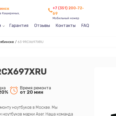
+7 (351) 200-72-
бинск
69
ев Кашириных,
Мобильный номер
и
Гарантия
Отзывы
Контакты
FAQ
лябинске
/
63 9RCX697XRU
9RCX697XRU
дка
Время ремонта
20%
от 20 мин
монту ноутбуков в Москве. Мы
 ноутбуков марки Aser. Наша команда