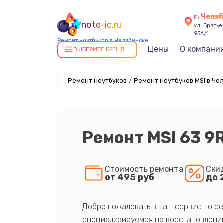
г. Челя
note-iq.ru
ул. Брать
95А/1
Ремонт ноутбуков в Челябинске
Цены
О компани
ВЫБЕРИТЕ БРЕНД
Ремонт ноутбуков
/
Ремонт ноутбуков MSI в Че
Ремонт MSI 63 
Стоимость ремонта
Ски
от 495 руб
до 
Добро пожаловать в наш сервис по ре
специализируемся на восстановлении