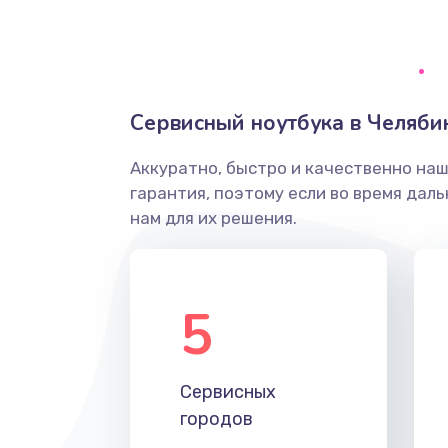
Замена видеочипа
Настройка BIOS
Сервисный ноутбука в Челяби
Ремонт подсветки
Аккуратно, быстро и качественно на
гарантия, поэтому если во время дал
Настройка ОС
нам для их решения.
Чистка от пыли
5
Замена южного моста
Замена материнской платы
Сервисных
городов