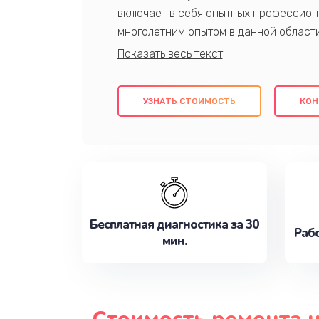
включает в себя опытных профессион
многолетним опытом в данной област
качественный ремонт с использовани
гарантируем качество всех проведенн
клиентам надежное и профессиональн
УЗНАТЬ СТОИМОСТЬ
КОН
потребности наилучшим образом. Не 
сейчас!
Бесплатная диагностика за 30
Рабо
мин.