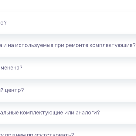
но?
та и на используемые при ремонте комплектующие?
зменена?
й центр?
альные комплектующие или аналоги?
у при нем присутствовать?