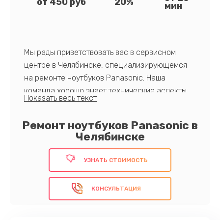
от 450 руб
20%
мин
Мы рады приветствовать вас в сервисном
центре в Челябинске, специализирующемся
на ремонте ноутбуков Panasonic. Наша
команда хорошо знает технические аспекты
устройств Panasonic, что позволяет быстро и
эффективно устранять поломки любой
Ремонт ноутбуков Panasonic в
сложности. Мы осуществляем полную
Челябинске
диагностику устройства перед началом работ
и используем только оригинальные запчасти,
УЗНАТЬ СТОИМОСТЬ
что гарантирует долгосрочную
работоспособность вашего ноутбука. Наш
КОНСУЛЬТАЦИЯ
центр удерживает доступные цены и дает
гарантию на все виды работ!