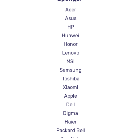
Ремонт ноутбуков Aquarius
Acer
Ремонт ноутбуков Gigabyte
Asus
Ремонт ноутбуков Aorus
HP
Ремонт ноутбуков Maibenben
Huawei
Ремонт ноутбуков Getac
Honor
Ремонт ноутбуков Epson
Lenovo
Ремонт ноутбуков Philips
MSI
Ремонт ноутбуков LG
Samsung
Ремонт ноутбуков Irbis
Toshiba
Ремонт ноутбуков Thunderobot
Xiaomi
Ремонт ноутбуков Hasee
Apple
Ремонт ноутбуков ZTE
Dell
Ремонт ноутбуков Hiper
Digma
Ремонт ноутбуков Evga
Haier
Ремонт ноутбуков Google
Packard Bell
Ремонт ноутбуков Echips