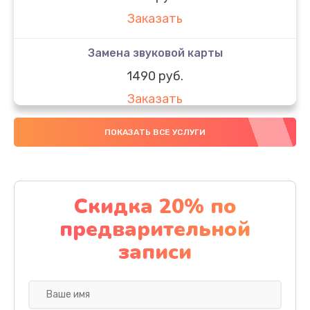
Заказать
Замена звуковой карты
1490 руб.
Заказать
Ремонт цепи питания
ПОКАЗАТЬ ВСЕ УСЛУГИ
2500 руб.
Заказать
Скидка 20% по
Замена USB порта
предварительной
990 руб.
записи
Заказать
Замена разъёмов (HDMI, DVI, Дисплей порта)