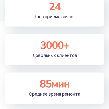
24
Чистка от пыли
Часа приема
заявок
990 руб.
Заказать
Ремонт вебкамеры
3000+
750 руб.
Заказать
Довольных
клиентов
Замена тачпада
990 руб.
85мин
Заказать
Среднее время
ремонта
Настройка ОС ноутбука Panasonic
820 руб.