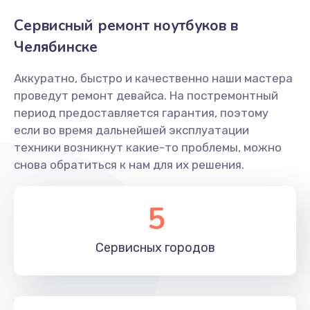
Замена северного моста
Сервисный ремонт ноутбуков в
2750 руб.
Челябинске
Заказать
Аккуратно, быстро и качественно наши мастера
проведут ремонт девайса. На постремонтный
Замена шлейфа
период предоставляется гарантия, поэтому
700 руб.
если во время дальнейшей эксплуатации
Заказать
техники возникнут какие-то проблемы, можно
снова обратиться к нам для их решения.
Замена микрофона
600 руб.
5
Заказать
Сервисных
городов
Ремонт южного моста
1500 руб.
Заказать