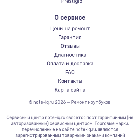
Prestigio
Ремонт ноутбуков Ardor
Microsoft
О сервисе
Ремонт ноутбуков Predator
Alienware
Ремонт ноутбуков iru
Aquarius
Цены на ремонт
Ремонт ноутбуков Machenike
Gigabyte
Гарантия
Ремонт ноутбуков DEXP
Aorus
Отзывы
Ремонт ноутбуков Teclast
Maibenben
Диагностика
Ремонт ноутбуков CHUWI
Getac
Оплата и доставка
Ремонт ноутбуков Colorful
Epson
FAQ
Philips
Контакты
LG
Карта сайта
Irbis
© note-iq.ru
2026
— Ремонт ноутбуков.
Thunderobot
Hasee
Сервисный центр note-iq.ru является пост гарантийным (не
ZTE
авторизованным) сервисным центром. Торговые марки,
перечисленные на сайте note-iq.ru, являются
Hiper
зарегистрированным товарными знаками компаний