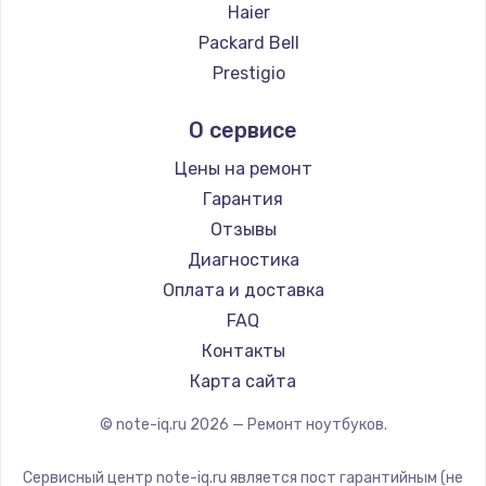
Ремонт ноутбуков Evga
Haier
Ремонт ноутбуков Google
Packard Bell
Ремонт ноутбуков Echips
Prestigio
Ремонт ноутбуков Ardor
Microsoft
О сервисе
Ремонт ноутбуков Predator
Alienware
Ремонт ноутбуков iru
Aquarius
Цены на ремонт
Ремонт ноутбуков Machenike
Gigabyte
Гарантия
Ремонт ноутбуков DEXP
Aorus
Отзывы
Ремонт ноутбуков Teclast
Maibenben
Диагностика
Ремонт ноутбуков CHUWI
Getac
Оплата и доставка
Ремонт ноутбуков Colorful
Epson
FAQ
Philips
Контакты
LG
Карта сайта
Irbis
© note-iq.ru
2026
— Ремонт ноутбуков.
Thunderobot
Hasee
Сервисный центр note-iq.ru является пост гарантийным (не