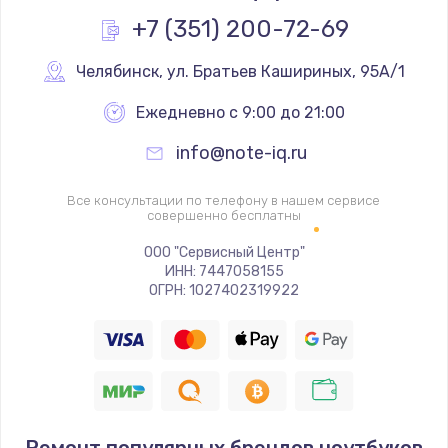
Заказать
+7 (351) 200-72-69
Перепрошивка
Челябинск
,
 ул. Братьев Кашириных, 95А/1
3650 руб.
Ежедневно с 9:00 до 21:00
Заказать
info@note-iq.ru
Замена жерновов
Все консультации по телефону в нашем сервисе
2500 руб.
совершенно бесплатны
Заказать
ООО "Сервисный Центр"
ИНН: 7447058155
ОГРН: 1027402319922
Ремонт дренажного клапана
2300 руб.
Заказать
Полный ремонт заварочного блока
2850 руб.
Ремонт популярных брендов ноутбуков