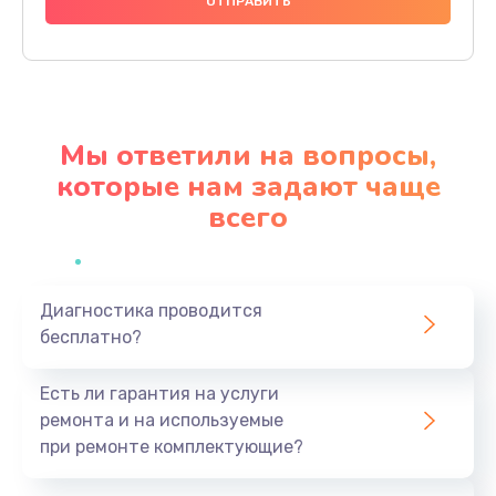
1250 руб.
Заказать
Ремонт термостата
1600 руб.
Мы ответили на вопросы,
Заказать
которые нам задают чаще
всего
Замена клапана термоблока
1800 руб.
Заказать
Диагностика проводится
бесплатно?
Ремонт датчика воды
1900 руб.
Есть ли гарантия на услуги
Заказать
ремонта и на используемые
при ремонте комплектующие?
Замена уплотнителей гидравлики
1950 руб.