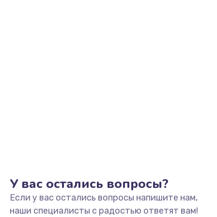
Заказать
Ремонт клапана термоблока
800 руб.
Заказать
Замена двигателя кофемолки
1500 руб.
Заказать
Замена прокладок
1250 руб.
Заказать
У вас остались вопросы?
Если у вас остались вопросы напишите нам,
Замена мультиклапана
наши специалисты с радостью ответят вам!
3000 руб.