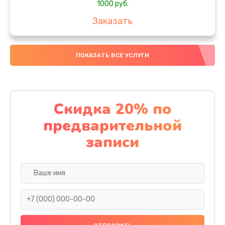
1000 руб.
Заказать
Замена колец
ПОКАЗАТЬ ВСЕ УСЛУГИ
1250 руб.
Заказать
Замена скобок
Скидка 20% по
1250 руб.
предварительной
Заказать
записи
Замена пластмассовых элементов корпуса
1250 руб.
Заказать
Замена панелей