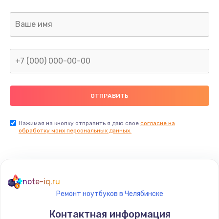
Заказать
Ремонт двигателя кофемолки
1000 руб.
Заказать
Ремонт помпы
2650 руб.
Заказать
Нажимая на кнопку отправить я даю свое
согласие на
обработку моих персональных данных.
Замена уплотнителя
750 руб.
Заказать
note-iq.ru
Ремонт ноутбуков в Челябинске
Ремонт платы управления
Контактная информация
3500 руб.