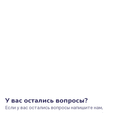
850 руб.
Заказать
Ремонт клапана термоблока
800 руб.
Заказать
Замена двигателя кофемолки
1500 руб.
Заказать
Замена прокладок
1250 руб.
Заказать
У вас остались вопросы?
Если у вас остались вопросы напишите нам,
Замена мультиклапана