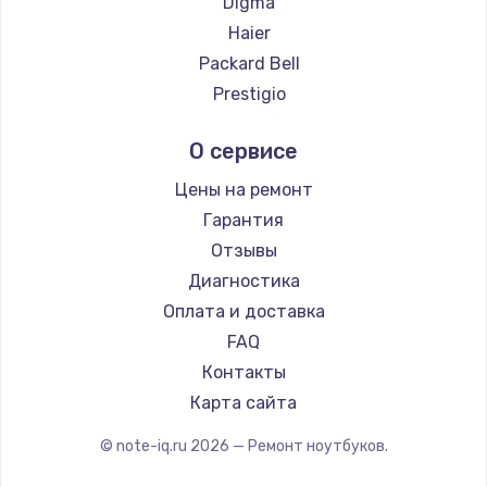
Digma
Ремонт ноутбуков Evga
Haier
Ремонт ноутбуков Google
Packard Bell
Ремонт ноутбуков Echips
Prestigio
Ремонт ноутбуков Ardor
Microsoft
О сервисе
Ремонт ноутбуков Predator
Alienware
Ремонт ноутбуков iru
Aquarius
Цены на ремонт
Ремонт ноутбуков Machenike
Gigabyte
Гарантия
Ремонт ноутбуков DEXP
Aorus
Отзывы
Ремонт ноутбуков Teclast
Maibenben
Диагностика
Ремонт ноутбуков CHUWI
Getac
Оплата и доставка
Ремонт ноутбуков Colorful
Epson
FAQ
Philips
Контакты
LG
Карта сайта
Irbis
© note-iq.ru
2026
— Ремонт ноутбуков.
Thunderobot