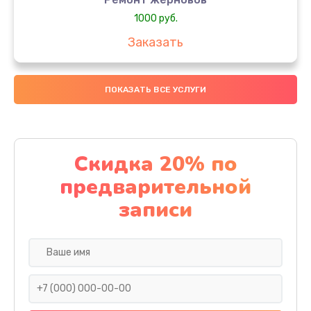
1000 руб.
Заказать
Замена колец
ПОКАЗАТЬ ВСЕ УСЛУГИ
1250 руб.
Заказать
Замена скобок
Скидка 20% по
1250 руб.
предварительной
Заказать
записи
Замена пластмассовых элементов корпуса
1250 руб.
Заказать
Замена панелей