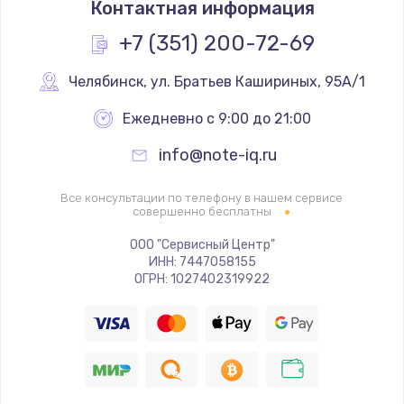
Контактная информация
3500 руб.
Заказать
+7 (351) 200-72-69
Перепрошивка
Челябинск
,
 ул. Братьев Кашириных, 95А/1
3650 руб.
Ежедневно с 9:00 до 21:00
Заказать
info@note-iq.ru
Замена жерновов
Все консультации по телефону в нашем сервисе
2500 руб.
совершенно бесплатны
Заказать
ООО "Сервисный Центр"
ИНН: 7447058155
ОГРН: 1027402319922
Ремонт дренажного клапана
2300 руб.
Заказать
Полный ремонт заварочного блока