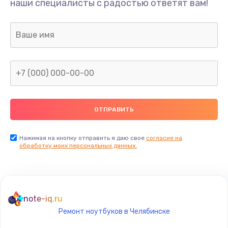
наши специалисты с радостью ответят вам!
3000 руб.
Заказать
Ремонт двигателя кофемолки
1000 руб.
Заказать
Ремонт помпы
2650 руб.
Заказать
Нажимая на кнопку отправить я даю свое
согласие на
обработку моих персональных данных.
Замена уплотнителя
750 руб.
Заказать
note-iq.ru
Ремонт ноутбуков в Челябинске
Ремонт платы управления