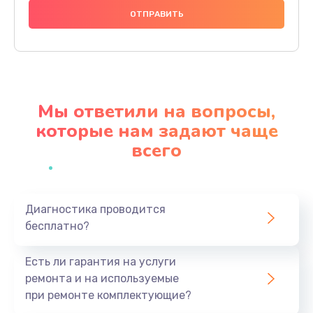
1250 руб.
Заказать
Ремонт термостата
1600 руб.
Мы ответили на вопросы,
Заказать
которые нам задают чаще
всего
Замена клапана термоблока
1800 руб.
Заказать
Диагностика проводится
бесплатно?
Ремонт датчика воды
1900 руб.
Есть ли гарантия на услуги
Заказать
ремонта и на используемые
при ремонте комплектующие?
Замена уплотнителей гидравлики