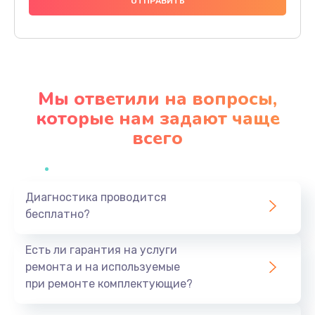
1000 руб.
Заказать
Ремонт материнской платы
4500 руб.
Мы ответили на вопросы,
Заказать
которые нам задают чаще
всего
Профилактическая чистка
1000 руб.
Заказать
Диагностика проводится
бесплатно?
Прошивка BIOS
1920 руб.
Есть ли гарантия на услуги
Заказать
ремонта и на используемые
при ремонте комплектующие?
Замена северного моста
1440 руб.