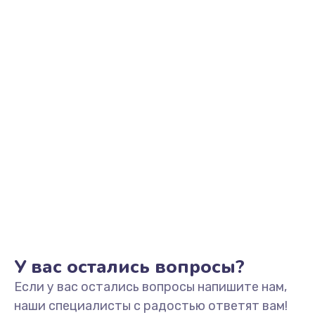
Заказать
Замена видеоадаптера (видеокарты)
1800 руб.
Заказать
Замена, перепайка чипа
1300 руб.
Заказать
Замена HDMI-разъема
650 руб.
Заказать
У вас остались вопросы?
Если у вас остались вопросы напишите нам,
Замена/Pемонт карбюратора
наши специалисты с радостью ответят вам!
1300 руб.