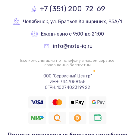
Заказать
+7 (351) 200-72-69
Замена реле
Челябинск
,
 ул. Братьев Кашириных, 95А/1
1000 руб.
Ежедневно с 9:00 до 21:00
Заказать
info@note-iq.ru
Замена термопредохранителя
Все консультации по телефону в нашем сервисе
700 руб.
совершенно бесплатны
Заказать
ООО "Сервисный Центр"
ИНН: 7447058155
ОГРН: 1027402319922
Замена ТЭНа
2500 руб.
Заказать
Замена шнура
1400 руб.
Ремонт популярных брендов ноутбуков