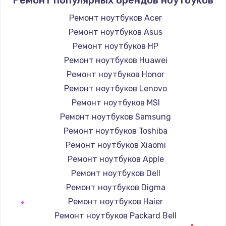
Заказать
Ремонт ноутбуков Acer
Ремонт ноутбуков Asus
Замена / ремонт электронного модуля
управления
Ремонт ноутбуков HP
600 руб.
Ремонт ноутбуков Huawei
Заказать
Ремонт ноутбуков Honor
Ремонт ноутбуков Lenovo
Замена конфорки
Ремонт ноутбуков MSI
1100 руб.
Ремонт ноутбуков Samsung
Заказать
Ремонт ноутбуков Toshiba
Ремонт ноутбуков Xiaomi
Замена платы сенсора
Ремонт ноутбуков Apple
900 руб.
Ремонт ноутбуков Dell
Заказать
Ремонт ноутбуков Digma
Ремонт ноутбуков Haier
Замена регулятора режимов конфорки
Ремонт ноутбуков Packard Bell
900 руб.