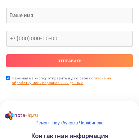
Заказать
Ремонт капиллярной трубки
400 руб.
Заказать
Замена блока питания
1000 руб.
Заказать
Нажимая на кнопку отправить я даю свое
согласие на
обработку моих персональных данных.
Прошивка / разблокировка
900 руб.
Заказать
note-iq.ru
Ремонт ноутбуков в Челябинске
Замена термостата
Контактная информация
1200 руб.