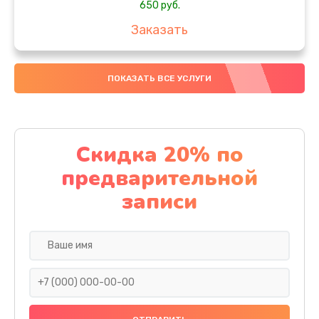
650 руб.
Заказать
Замена аккумулятора
ПОКАЗАТЬ ВСЕ УСЛУГИ
4000 руб.
Заказать
Замена материнской платы
Скидка 20% по
1100 руб.
предварительной
Заказать
записи
Замена масла
750 руб.
Заказать
Замена праймера