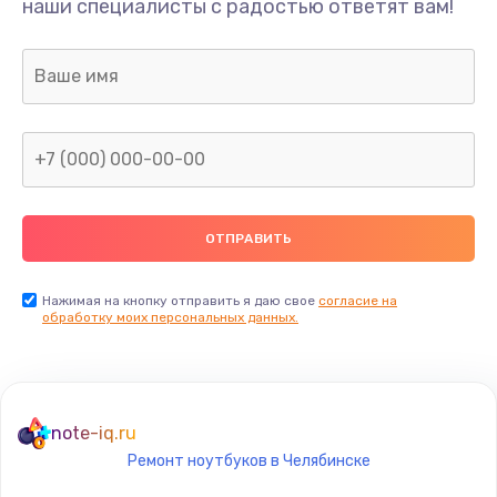
наши специалисты с радостью ответят вам!
690 руб.
Заказать
Замена процессора
1395 руб.
Заказать
Замена системы охлаждения
1295 руб.
Заказать
Нажимая на кнопку отправить я даю свое
согласие на
обработку моих персональных данных.
Замена термопасты
960 руб.
Заказать
note-iq.ru
Ремонт ноутбуков в Челябинске
Замена шлейфа матрицы