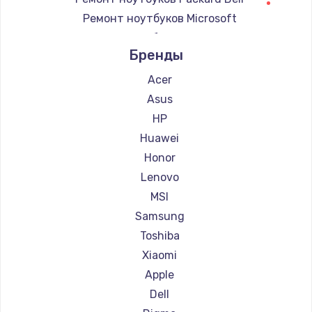
Ремонт ноутбуков Microsoft
Ремонт ноутбуков Alienware
Бренды
Ремонт ноутбуков Aquarius
Ремонт ноутбуков Gigabyte
Acer
Ремонт ноутбуков Aorus
Asus
Ремонт ноутбуков Maibenben
HP
Ремонт ноутбуков Getac
Huawei
Ремонт ноутбуков Epson
Honor
Ремонт ноутбуков Philips
Lenovo
Ремонт ноутбуков LG
MSI
Ремонт ноутбуков Panasonic
Samsung
Ремонт ноутбуков Irbis
Toshiba
Ремонт ноутбуков Thunderobot
Xiaomi
Ремонт ноутбуков Hasee
Apple
Ремонт ноутбуков ZTE
Dell
Ремонт ноутбуков Hiper