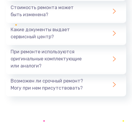
490 руб.
Стоимость ремонта может
быть изменена?
Заказать
Какие документы выдает
Замена вебкамеры
сервисный центр?
990 руб.
Заказать
При ремонте используются
оригинальные комплектующие
Ремонт петель крышки
или аналоги?
1090 руб.
Заказать
Возможен ли срочный ремонт?
Могу при нем присутствовать?
Настройка Wi-Fi
795 руб.
Заказать
Замена тачпада