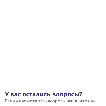
945 руб.
Заказать
Замена корпуса
1045 руб.
Заказать
Замена разъёмов (HDMI, DVI, Дисплей порта)
390 руб.
Заказать
Замена USB порта
990 руб.
Заказать
У вас остались вопросы?
Если у вас остались вопросы напишите нам,
Замена оперативной памяти