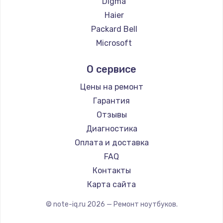
Digma
Ремонт ноутбуков Evga
Haier
Ремонт ноутбуков Google
Packard Bell
Ремонт ноутбуков Echips
Microsoft
Ремонт ноутбуков Ardor
Alienware
О сервисе
Ремонт ноутбуков Predator
Aquarius
Ремонт ноутбуков iru
Gigabyte
Цены на ремонт
Ремонт ноутбуков Machenike
Aorus
Гарантия
Ремонт ноутбуков DEXP
Maibenben
Отзывы
Ремонт ноутбуков Teclast
Getac
Диагностика
Ремонт ноутбуков CHUWI
Epson
Оплата и доставка
Ремонт ноутбуков Colorful
Philips
FAQ
LG
Контакты
Panasonic
Карта сайта
Irbis
© note-iq.ru
2026
— Ремонт ноутбуков.
Thunderobot