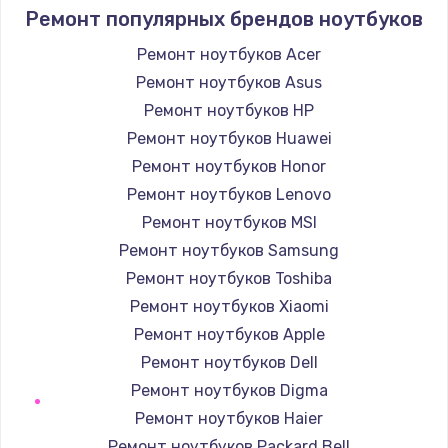
1690 руб.
Ремонт популярных брендов ноутбуков
Заказать
Ремонт ноутбуков Acer
Ремонт ноутбуков Asus
Замена аккумулятора
Ремонт ноутбуков HP
690 руб.
Ремонт ноутбуков Huawei
Заказать
Ремонт ноутбуков Honor
Ремонт ноутбуков Lenovo
Замена клавиатуры
Ремонт ноутбуков MSI
720 руб.
Ремонт ноутбуков Samsung
Заказать
Ремонт ноутбуков Toshiba
Ремонт ноутбуков Xiaomi
Замена шим-контроллера
Ремонт ноутбуков Apple
3900 руб.
Ремонт ноутбуков Dell
Заказать
Ремонт ноутбуков Digma
Ремонт ноутбуков Haier
Ремонт ноутбуков Packard Bell