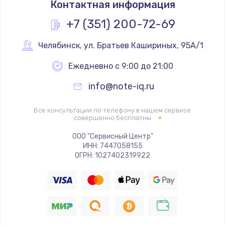
Контактная информация
1160 руб.
Заказать
+7 (351) 200-72-69
Замена экрана
Челябинск
,
 ул. Братьев Кашириных, 95А/1
990 руб.
Ежедневно с 9:00 до 21:00
Заказать
info@note-iq.ru
Замена северного моста
Все консультации по телефону в нашем сервисе
2885 руб.
совершенно бесплатны
Заказать
ООО "Сервисный Центр"
ИНН: 7447058155
ОГРН: 1027402319922
Восстановление данных
990 руб.
Заказать
Замена SSD