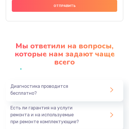
1490 руб.
Заказать
Замена видеочипа
2990 руб.
Мы ответили на вопросы,
Заказать
которые нам задают чаще
всего
Ремонт разъема питания
990 руб.
Заказать
Диагностика проводится
бесплатно?
Замена видеокарты
1895 руб.
Есть ли гарантия на услуги
Заказать
ремонта и на используемые
при ремонте комплектующие?
Замена жесткого диска