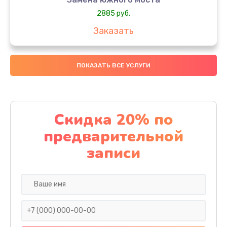
2885 руб.
Заказать
Чистка от пыли
ПОКАЗАТЬ ВСЕ УСЛУГИ
745 руб.
Заказать
Настройка ОС
Скидка 20% по
1060 руб.
предварительной
Заказать
записи
Ремонт подсветки
1190 руб.
Заказать
Настройка BIOS