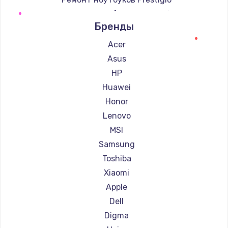
Ремонт ноутбуков Microsoft
Бренды
Ремонт ноутбуков Alienware
Ремонт ноутбуков Aquarius
Acer
Ремонт ноутбуков Gigabyte
Asus
Ремонт ноутбуков Aorus
HP
Ремонт ноутбуков Maibenben
Huawei
Ремонт ноутбуков Getac
Honor
Ремонт ноутбуков Epson
Lenovo
Ремонт ноутбуков Philips
MSI
Ремонт ноутбуков LG
Samsung
Ремонт ноутбуков Panasonic
Toshiba
Ремонт ноутбуков Irbis
Xiaomi
Ремонт ноутбуков Thunderobot
Apple
Ремонт ноутбуков Hasee
Dell
Ремонт ноутбуков ZTE
Digma
Ремонт ноутбуков Hiper