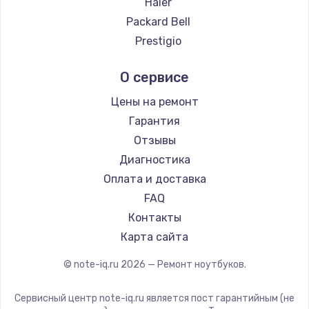
Haier
Ремонт ноутбуков Evga
Packard Bell
Ремонт ноутбуков Google
Prestigio
Ремонт ноутбуков Echips
Microsoft
О сервисе
Ремонт ноутбуков Ardor
Alienware
Ремонт ноутбуков Predator
Aquarius
Цены на ремонт
Ремонт ноутбуков iru
Gigabyte
Гарантия
Ремонт ноутбуков Machenike
Aorus
Отзывы
Ремонт ноутбуков DEXP
Maibenben
Диагностика
Ремонт ноутбуков Teclast
Getac
Оплата и доставка
Ремонт ноутбуков CHUWI
Epson
FAQ
Ремонт ноутбуков Colorful
Philips
Контакты
LG
Карта сайта
Panasonic
© note-iq.ru
2026
— Ремонт ноутбуков.
Irbis
Thunderobot
Сервисный центр note-iq.ru является пост гарантийным (не