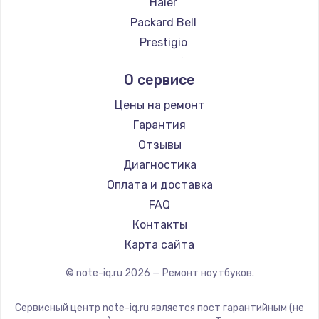
Haier
Ремонт ноутбуков Evga
Packard Bell
Ремонт ноутбуков Google
Prestigio
Ремонт ноутбуков Echips
Microsoft
О сервисе
Ремонт ноутбуков Ardor
Alienware
Ремонт ноутбуков Predator
Aquarius
Цены на ремонт
Ремонт ноутбуков iru
Gigabyte
Гарантия
Ремонт ноутбуков Machenike
Aorus
Отзывы
Ремонт ноутбуков DEXP
Maibenben
Диагностика
Ремонт ноутбуков Teclast
Getac
Оплата и доставка
Ремонт ноутбуков CHUWI
Epson
FAQ
Ремонт ноутбуков Colorful
Philips
Контакты
LG
Карта сайта
Panasonic
© note-iq.ru
2026
— Ремонт ноутбуков.
Irbis
Thunderobot
Сервисный центр note-iq.ru является пост гарантийным (не