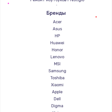
Ремонт ноутбуков Microsoft
Бренды
Ремонт ноутбуков Alienware
Ремонт ноутбуков Aquarius
Acer
Ремонт ноутбуков Gigabyte
Asus
Ремонт ноутбуков Aorus
HP
Ремонт ноутбуков Maibenben
Huawei
Ремонт ноутбуков Getac
Honor
Ремонт ноутбуков Epson
Lenovo
Ремонт ноутбуков Philips
MSI
Ремонт ноутбуков LG
Samsung
Ремонт ноутбуков Panasonic
Toshiba
Ремонт ноутбуков Irbis
Xiaomi
Ремонт ноутбуков Thunderobot
Apple
Ремонт ноутбуков Hasee
Dell
Ремонт ноутбуков ZTE
Digma
Ремонт ноутбуков Hiper