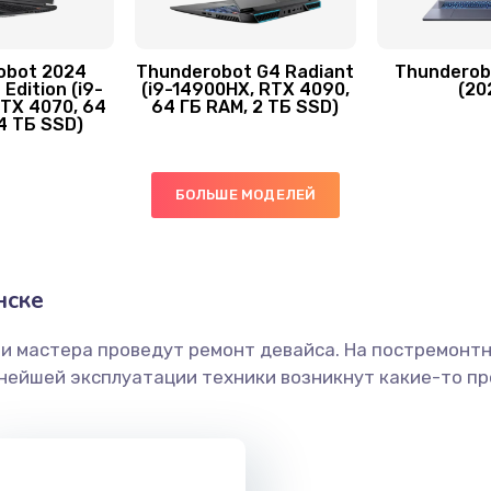
60 мин
2 года
40 мин
2 года
obot 2024
Thunderobot G4 Radiant
Thunderob
Edition (i9-
(i9-14900HX, RTX 4090,
(20
TX 4070, 64
64 ГБ RAM, 2 ТБ SSD)
4 ТБ SSD)
20 мин
3 года
60 мин
1 год
БОЛЬШЕ МОДЕЛЕЙ
30 мин
1 год
нске
30 мин
3 года
ши мастера проведут ремонт девайса. На постремонт
ьнейшей эксплуатации техники возникнут какие-то пр
30 мин
1 год
40 мин
3 года