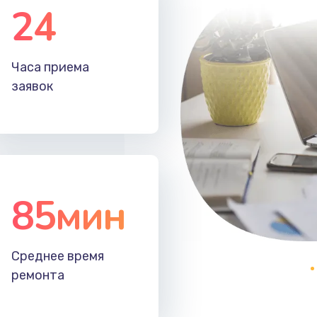
40 мин
3 года
24
40 мин
1 год
Часа приема
заявок
60 мин
2 года
50 мин
2 года
85мин
Среднее время
ремонта