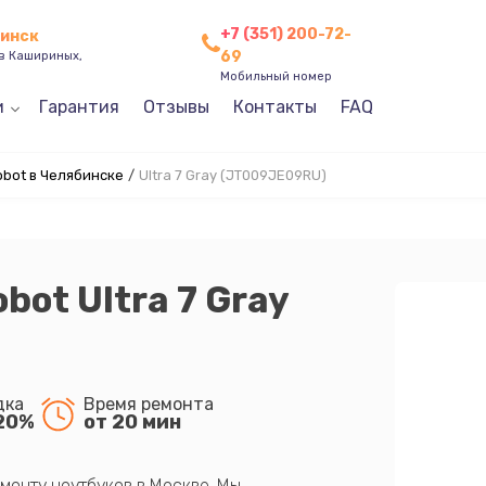
+7 (351) 200-72-
бинск
69
ев Кашириных,
Мобильный номер
и
Гарантия
Отзывы
Контакты
FAQ
bot в Челябинске
/
Ultra 7 Gray (JT009JE09RU)
ot Ultra 7 Gray
дка
Время ремонта
20%
от 20 мин
монту ноутбуков в Москве. Мы