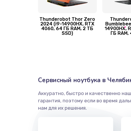
Замена оперативной памяти
Замена процессора
Thunderobot Thor Zero
Thunder
2024 (i9-14900HX, RTX
Bumblebee 
4060, 64 ГБ RAM, 2 ТБ
14900HX, R
SSD)
ГБ RAM, 
Замена системы охлаждения
Замена термопасты
Замена шлейфа матрицы
Сервисный ноутбука в Челяби
Замена экрана
Аккуратно, быстро и качественно на
гарантия, поэтому если во время дал
Замена северного моста
нам для их решения.
Замена SSD