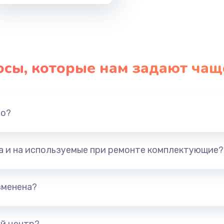
осы, которые нам задают чащ
но?
та и на используемые при ремонте комплектующие?
зменена?