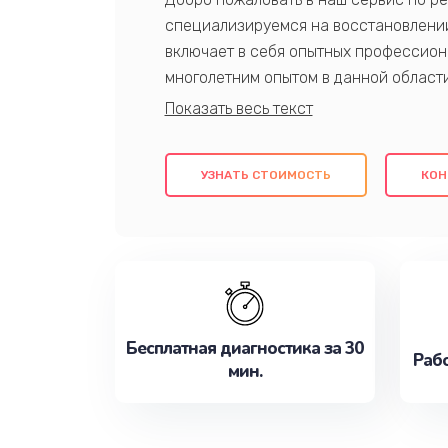
специализируемся на восстановлении
включает в себя опытных профессион
многолетним опытом в данной област
качественный ремонт с использовани
гарантируем качество всех проведенн
клиентам надежное и профессиональн
УЗНАТЬ СТОИМОСТЬ
КОН
потребности наилучшим образом. Не 
сейчас!
Бесплатная диагностика за 30
Рабо
мин.