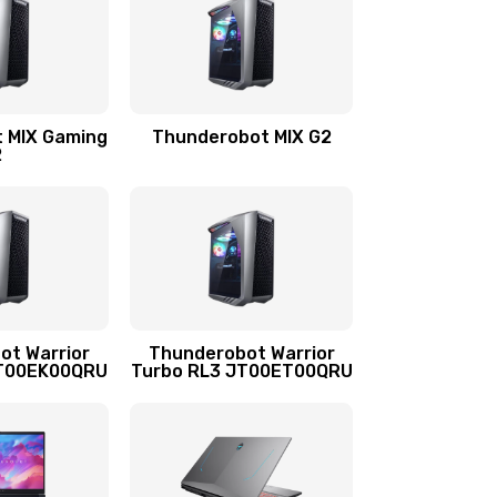
1260 руб.
Заказать
2700 руб.
Заказать
 MIX Gaming
Thunderobot MIX G2
2
1495 руб.
Заказать
1130 руб.
Заказать
1595 руб.
Заказать
ot Warrior
Thunderobot Warrior
JT00EK00QRU
Turbo RL3 JT00ET00QRU
1595 руб.
Заказать
2600 руб.
Заказать