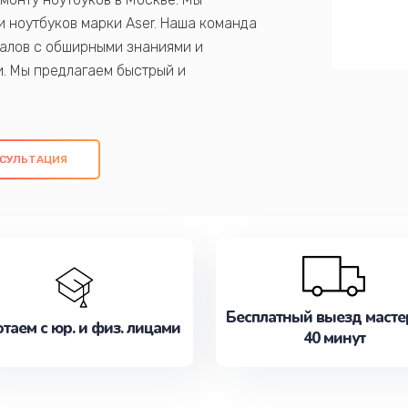
 ноутбуков марки Aser. Наша команда
алов с обширными знаниями и
и. Мы предлагаем быстрый и
ем оригинальных компонентов, а также
ых работ. Наша цель - предоставить
ое обслуживание, удовлетворяя их
СУЛЬТАЦИЯ
медлите записаться на ремонт уже
Бесплатный выезд масте
таем с юр. и физ. лицами
40 минут