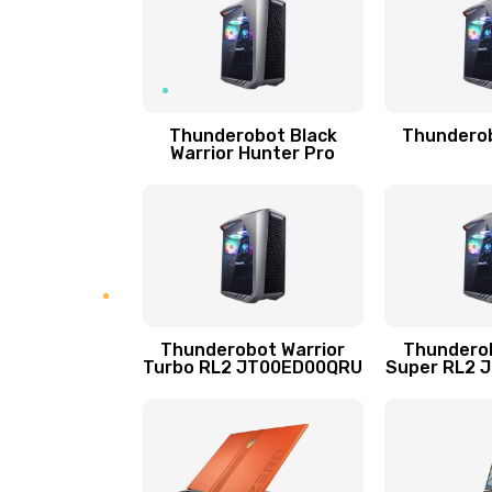
Настройка Wi-Fi
Замена шим-контроллера
Thunderobot Black
Thunderob
Warrior Hunter Pro
Замена контроллера питания
Замена тачпада
Замена USB порта
Thunderobot Warrior
Thunderob
Turbo RL2 JT00ED00QRU
Super RL2 
Замена звуковой карты
Замена микрофона