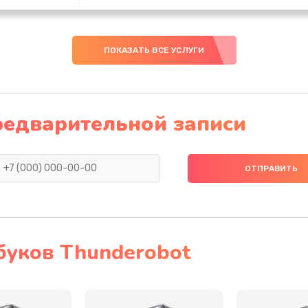
40 мин
3 года
ПОКАЗАТЬ ВСЕ УСЛУГИ
50 мин
1 год
50 мин
1 год
редварительной записи
60 мин
2 года
30 мин
3 года
30 мин
2 года
буков Thunderobot
40 мин
1 год
50 мин
3 года