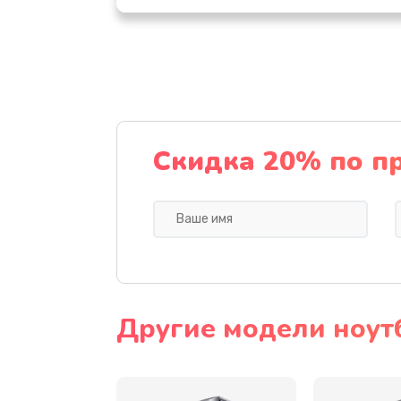
Замена видеочипа
Ремонт разъема питания
Замена видеокарты
Скидка 20% по п
Ремонт цепей питания
Замена жесткого диска
Установка драйверов
Другие модели ноут
Замена вебкамеры
Ремонт петель крышки