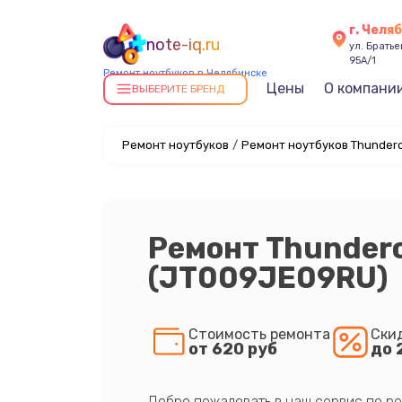
г. Челя
note-iq.ru
ул. Брать
95А/1
Ремонт ноутбуков в Челябинске
Цены
О компани
ВЫБЕРИТЕ БРЕНД
Ремонт ноутбуков
/
Ремонт ноутбуков Thundero
Ремонт Thunderob
(JT009JE09RU)
Стоимость ремонта
Ски
от 620 руб
до 
Добро пожаловать в наш сервис по ре