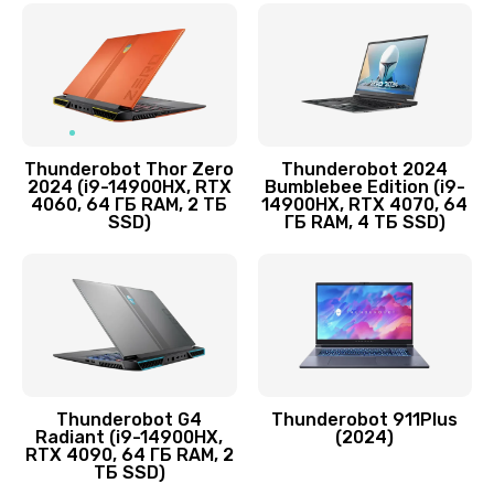
1130 руб.
Заказать
Замена USB порта
1595 руб.
Thunderobot Thor Zero
Thunderobot 2024
Заказать
2024 (i9-14900HX, RTX
Bumblebee Edition (i9-
4060, 64 ГБ RAM, 2 ТБ
14900HX, RTX 4070, 64
SSD)
ГБ RAM, 4 ТБ SSD)
Замена звуковой карты
1595 руб.
Заказать
Замена микрофона
2600 руб.
Thunderobot G4
Thunderobot 911Plus
Radiant (i9-14900HX,
(2024)
Заказать
RTX 4090, 64 ГБ RAM, 2
ТБ SSD)
Замена оперативной памяти