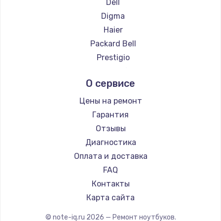
Ремонт ноутбуков ZTE
Dell
Ремонт ноутбуков Hiper
Digma
Ремонт ноутбуков Evga
Haier
Ремонт ноутбуков Google
Packard Bell
Ремонт ноутбуков Echips
Prestigio
Ремонт ноутбуков Ardor
Microsoft
О сервисе
Ремонт ноутбуков Predator
Alienware
Ремонт ноутбуков iru
Aquarius
Цены на ремонт
Ремонт ноутбуков Machenike
Gigabyte
Гарантия
Ремонт ноутбуков DEXP
Aorus
Отзывы
Ремонт ноутбуков Teclast
Maibenben
Диагностика
Ремонт ноутбуков CHUWI
Getac
Оплата и доставка
Ремонт ноутбуков Colorful
Epson
FAQ
Philips
Контакты
LG
Карта сайта
Panasonic
© note-iq.ru
2026
— Ремонт ноутбуков.