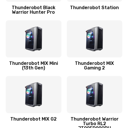
Заказать
Thunderobot Black
Thunderobot Station
Warrior Hunter Pro
Замена жесткого диска
1500 руб.
Заказать
Установка драйверов
1170 руб.
Thunderobot MIX Mini
Thunderobot MIX
(13th Gen)
Gaming 2
Заказать
Замена вебкамеры
1620 руб.
Заказать
Ремонт петель крышки
Thunderobot MIX G2
Thunderobot Warrior
Turbo RL2