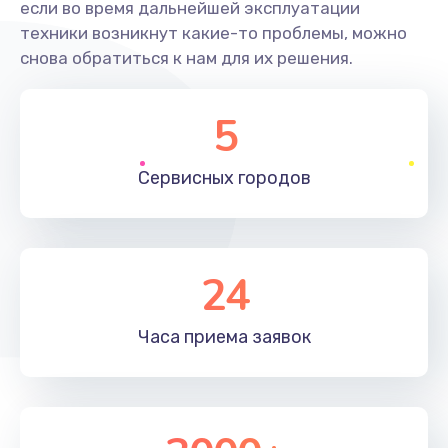
если во время дальнейшей эксплуатации
Замена шлейфа матрицы
техники возникнут какие-то проблемы, можно
1290 руб.
снова обратиться к нам для их решения.
Заказать
5
Замена экрана
1460 руб.
Сервисных
городов
Заказать
Замена северного моста
24
2750 руб.
Заказать
Часа приема
заявок
Замена SSD
1195 руб.
Заказать