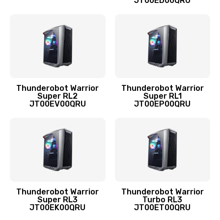
1045 руб.
JT00ED00QRU
Заказать
Настройка Wi-Fi
1260 руб.
Заказать
Thunderobot Warrior
Thunderobot Warrior
Super RL2
Super RL1
Замена шим-контроллера
JT00EV00QRU
JT00EP00QRU
2700 руб.
Заказать
Замена контроллера питания
1495 руб.
Заказать
Thunderobot Warrior
Thunderobot Warrior
Super RL3
Turbo RL3
JT00EK00QRU
JT00ET00QRU
Замена тачпада