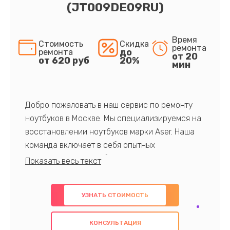
(JT009DE09RU)
Время
Стоимость
Скидка
ремонта
до
ремонта
от 20
от 620 руб
20%
мин
Добро пожаловать в наш сервис по ремонту
ноутбуков в Москве. Мы специализируемся на
восстановлении ноутбуков марки Aser. Наша
команда включает в себя опытных
профессионалов с обширными знаниями и
многолетним опытом в данной области. Мы
предлагаем быстрый и качественный ремонт с
УЗНАТЬ СТОИМОСТЬ
использованием оригинальных компонентов, а
также гарантируем качество всех
КОНСУЛЬТАЦИЯ
проведенных работ. Наша цель - предоставить