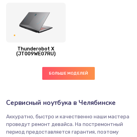
995 руб.
Заказать
Замена процессора
1500 руб.
Thunderobot X
(JT009WE07RU)
Заказать
Замена системы охлаждения
БОЛЬШЕ МОДЕЛЕЙ
1200 руб.
Заказать
Сервисный ноутбука в Челябинске
Замена термопасты
845 руб.
Аккуратно, быстро и качественно наши мастера
проведут ремонт девайса. На постремонтный
Заказать
период предоставляется гарантия, поэтому