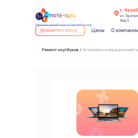
г. Челя
note-iq.ru
ул. Брать
95А/1
Ремонт ноутбуков в Челябинске
Цены
О компани
ВЫБЕРИТЕ БРЕНД
Ремонт ноутбуков
/
Установка операционной с