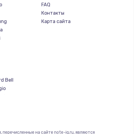
o
FAQ
Контакты
ung
Карта сайта
ba
i
a
d Bell
gio
soft
ware
ius
yte
 перечисленные на сайте note-iq.ru, являются