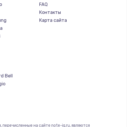
o
FAQ
Контакты
ung
Карта сайта
ba
i
a
d Bell
gio
soft
ware
ius
yte
 перечисленные на сайте note-iq.ru, являются