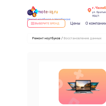
г. Челя
note-iq.ru
ул. Брать
95А/1
Ремонт ноутбуков в Челябинске
Цены
О компани
ВЫБЕРИТЕ БРЕНД
Ремонт ноутбуков
/
Восстановление данных