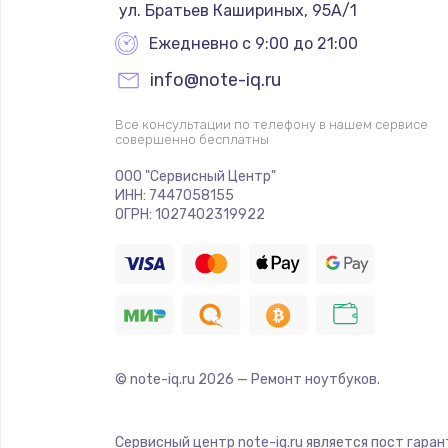
 ул. Братьев Кашириных, 95А/1
Ежедневно с 9:00 до 21:00
info@note-iq.ru
Все консультации по телефону в нашем сервисе
совершенно бесплатны
ООО "Сервисный Центр"
ИНН: 7447058155
ОГРН: 1027402319922
© note-iq.ru
2026
— Ремонт ноутбуков.
Сервисный центр note-iq.ru является пост гара