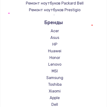
Ремонт ноутбуков Packard Bell
Ремонт ноутбуков Prestigio
Ремонт ноутбуков Microsoft
Бренды
Ремонт ноутбуков Alienware
Ремонт ноутбуков Aquarius
Acer
Ремонт ноутбуков Gigabyte
Asus
Ремонт ноутбуков Aorus
HP
Ремонт ноутбуков Maibenben
Huawei
Ремонт ноутбуков Getac
Honor
Ремонт ноутбуков Epson
Lenovo
Ремонт ноутбуков Philips
MSI
Ремонт ноутбуков LG
Samsung
Ремонт ноутбуков Panasonic
Toshiba
Ремонт ноутбуков Irbis
Xiaomi
Ремонт ноутбуков Thunderobot
Apple
Ремонт ноутбуков Hasee
Dell