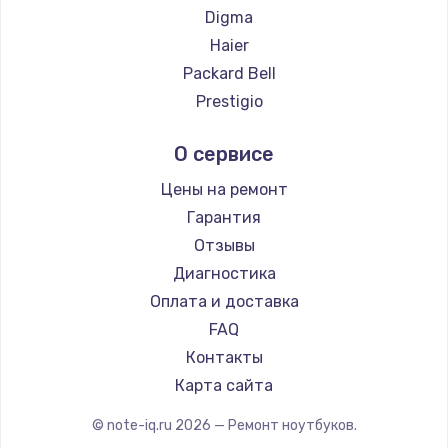
Ремонт ноутбуков ZTE
Digma
Ремонт ноутбуков Hiper
Haier
Ремонт ноутбуков Evga
Packard Bell
Ремонт ноутбуков Google
Prestigio
Ремонт ноутбуков Echips
Microsoft
О сервисе
Ремонт ноутбуков Ardor
Alienware
Ремонт ноутбуков Predator
Aquarius
Цены на ремонт
Ремонт ноутбуков iru
Gigabyte
Гарантия
Ремонт ноутбуков Machenike
Aorus
Отзывы
Ремонт ноутбуков DEXP
Maibenben
Диагностика
Ремонт ноутбуков Teclast
Getac
Оплата и доставка
Ремонт ноутбуков CHUWI
Epson
FAQ
Ремонт ноутбуков Colorful
Philips
Контакты
LG
Карта сайта
Panasonic
© note-iq.ru
2026
— Ремонт ноутбуков.
Irbis