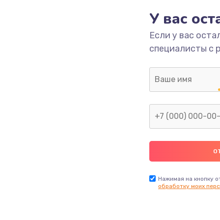
У вас ос
2600 руб.
Заказ
Если у вас оста
специалисты с 
990 руб.
Заказ
1090 руб.
Заказ
1200 руб.
Заказ
930 руб.
Заказ
990 руб.
Заказ
Нажимая на кнопку о
обработку моих перс
990 руб.
Заказ
1100 руб.
Заказ