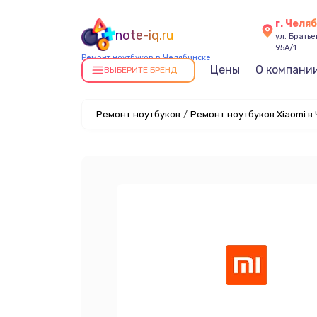
г. Челя
note-iq.ru
ул. Брать
95А/1
Ремонт ноутбуков в Челябинске
Цены
О компани
ВЫБЕРИТЕ БРЕНД
Ремонт ноутбуков
/
Ремонт ноутбуков Xiaomi в