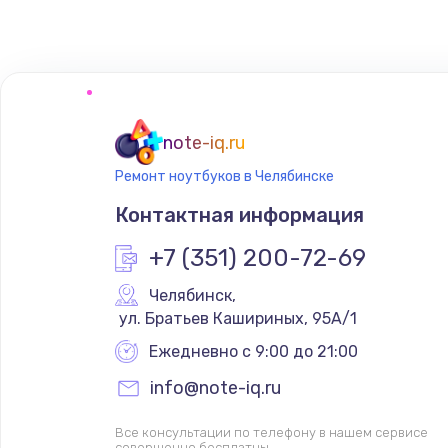
Замена микрофона
Замена оперативной памяти
note-iq.ru
Замена системы охлаждения
Ремонт ноутбуков в Челябинске
Контактная информация
Замена термопасты
+7 (351) 200-72-69
Замена шлейфа матрицы
Челябинск
,
 ул. Братьев Кашириных, 95А/1
Замена экрана
Ежедневно с 9:00 до 21:00
info@note-iq.ru
Замена северного моста
Все консультации по телефону в нашем сервисе
совершенно бесплатны