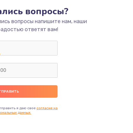
тались вопросы?
ать
лись вопросы напишите нам, наши
радостью ответят вам!
ать
ать
ать
ать
ать
тправить я даю свое
согласие на
ональных данных.
ать
ать