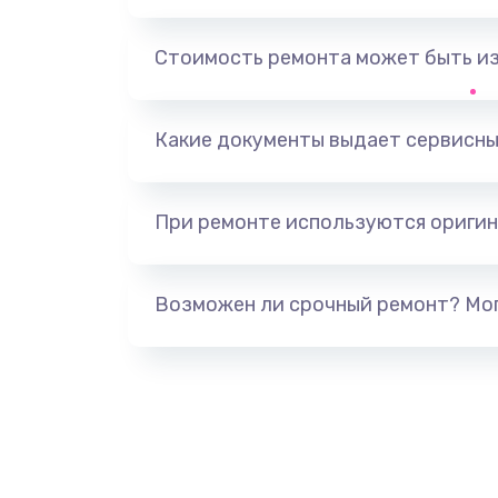
Ремонт корпусных элементов
Стоимость ремонта может быть и
Ремонт GPS-модуля
Какие документы выдает сервисны
Ремонт динамика
При ремонте используются оригин
Замена дисплея
Ремонт сим-лотка
Возможен ли срочный ремонт? Мог
Замена клавиатуры
Замена тачпада
Замена контроллера питания