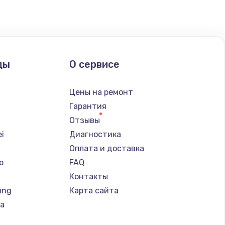
ать
ать
ды
О сервисе
ать
Цены на ремонт
Гарантия
ать
Отзывы
i
Диагностика
ать
Оплата и доставка
o
FAQ
ать
Контакты
ung
Карта сайта
ать
ba