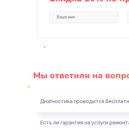
Ремонт мультиконтроллера
Замена кнопки включения
Замена камеры
Замена USB порта
Мы ответили на вопр
Замена материнской платы
Замена Wi-Fi
Диагностика проводится бесплат
Ремонт цепи питания
Есть ли гарантия на услуги ремон
Ремонт микрофона