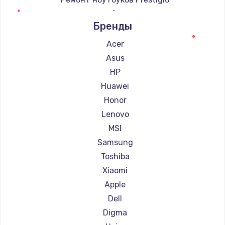
Ремонт ноутбуков Microsoft
Бренды
Ремонт ноутбуков Alienware
Ремонт ноутбуков Aquarius
Acer
Ремонт ноутбуков Gigabyte
Asus
Ремонт ноутбуков Aorus
HP
Ремонт ноутбуков Maibenben
Huawei
Ремонт ноутбуков Getac
Honor
Ремонт ноутбуков Epson
Lenovo
Ремонт ноутбуков Philips
MSI
Ремонт ноутбуков LG
Samsung
Ремонт ноутбуков Panasonic
Toshiba
Ремонт ноутбуков Irbis
Xiaomi
Ремонт ноутбуков Thunderobot
Apple
Ремонт ноутбуков Hasee
Dell
Ремонт ноутбуков ZTE
Digma
Ремонт ноутбуков Hiper