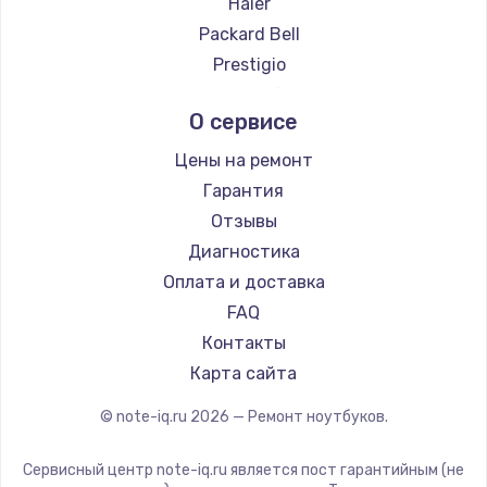
Haier
Ремонт ноутбуков Evga
Packard Bell
Ремонт ноутбуков Google
Prestigio
Ремонт ноутбуков Echips
Microsoft
О сервисе
Ремонт ноутбуков Ardor
Alienware
Ремонт ноутбуков Predator
Aquarius
Цены на ремонт
Ремонт ноутбуков iru
Gigabyte
Гарантия
Ремонт ноутбуков Machenike
Aorus
Отзывы
Ремонт ноутбуков DEXP
Maibenben
Диагностика
Ремонт ноутбуков Teclast
Getac
Оплата и доставка
Ремонт ноутбуков CHUWI
Epson
FAQ
Ремонт ноутбуков Colorful
Philips
Контакты
LG
Карта сайта
Panasonic
© note-iq.ru
2026
— Ремонт ноутбуков.
Irbis
Thunderobot
Сервисный центр note-iq.ru является пост гарантийным (не